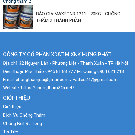
BÁO GIÁ MAXBOND 1211 - 20KG - CHỐNG
THẤM 2 THÀNH PHẦN
CÔNG TY CỔ PHẦN XD&TM XNK HƯNG PHÁT
Địa chỉ:
32 Nguyễn Lân - Phương Liệt - Thanh Xuân - TP Hà Nội
Điện thoại:
Mrs Thảo 0945 81 88 77 / Mr Quang 0904 621 218
Email:
chongthamjsc@gmail.com / vatlieu247@gmail.com
Website:
https://chongtham24h.net/
GIỚI THIỆU
Giới thiệu
Dịch Vụ Chống Thấm
Chống Nứt Bê Tông
Tin Tức