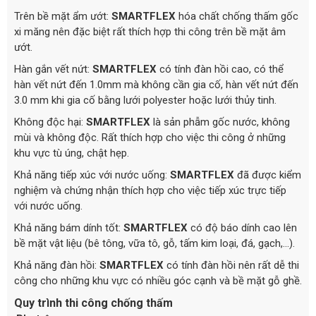
Trên bề mặt ẩm ướt:
SMARTFLEX
hóa chất chống thấm gốc
xi măng nên đặc biệt rất thích hợp thi công trên bề mặt âm
ướt.
Hàn gắn vết nứt:
SMARTFLEX
có tính đàn hồi cao, có thể
hàn vết nứt đến 1.0mm mà không cần gia cố, hàn vết nứt đến
3.0 mm khi gia cố bằng lưới polyester hoặc lưới thủy tinh.
Không độc hại:
SMARTFLEX
là sản phẫm gốc nước, không
mùi và không độc. Rất thích hợp cho việc thi công ở những
khu vực tù úng, chật hẹp.
Khả năng tiếp xúc với nước uống:
SMARTFLEX
đã được kiểm
nghiệm và chứng nhận thích hợp cho việc tiếp xúc trực tiếp
với nước uống.
Khả năng bám dính tốt:
SMARTFLEX
có độ báo dính cao lên
bề mặt vật liệu (bê tông, vữa tô, gỗ, tấm kim loại, đá, gạch,...).
Khả năng đàn hồi:
SMARTFLEX
có tính đàn hồi nên rất dễ thi
công cho những khu vực có nhiều góc cạnh và bề mặt gỗ ghề.
Quy trình thi công chống thấm