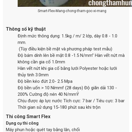
Smart-Flex-Mang-chong-tham-goc-xi-mang
Thông số kỹ thuật
Định mức thông dụng: 1.5kg / m/ 2 lớp, dày 0.8 - 1.0
mm.
(Tùy điều kiện bề mặt và phương pháp test mẫu)
Độ bám dính lên bề mặt 0.8 -1.5 N/mm” Hàn vết nứt mà
không cần gia cố 1.0mm
Hàn vết nứt khi gia cố bằng lưới Polyester hoặc lưới
thủy tinh 3.0mm
Độ bền kéo đứt 2.0- 2.5 Mpa
Độ bền uốn > 10 Nímmf (28 days) Độ giãn dải 130 -
200% Cường độ nén 40 N/mmỶ
Chịu được áp lực nước Tích cực: 7 bar / Tiêu cực: 3 bar
Thời gian sử dụng 15-180 phút sau khi trộn
Thi công Smart Flex
Dụng cụ thi công
Máy phun hoặc quét tay bằng lăn, chổi