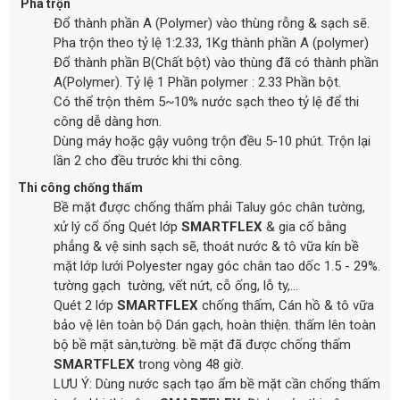
Pha trộn
Đổ thành phần A (Polymer) vào thùng rỗng & sạch sẽ.
Pha trộn theo tỷ lệ 1:2.33, 1Kg thành phần A (polymer)
Đổ thành phần B(Chất bột) vào thùng đã có thành phần
A(Polymer). Tỷ lệ 1 Phần polymer : 2.33 Phần bột.
Có thể trộn thêm 5~10% nước sạch theo tỷ lệ để thi
công dễ dàng hơn.
Dùng máy hoặc gậy vuông trộn đều 5-10 phút. Trộn lại
lần 2 cho đều trước khi thi công.
Thi công chống thấm
Bề mặt được chống thấm phải Taluy góc chân tường,
xử lý cổ ống Quét lớp
SMARTFLEX
& gia cố bằng
phẳng & vệ sinh sạch sẽ, thoát nước & tô vữa kín bề
mặt lớp lưới Polyester ngay góc chân tao dốc 1.5 - 29%.
tường gạch tường, vết nứt, cỗ ống, lỗ ty,...
Quét 2 lớp
SMARTFLEX
chống thấm, Cán hồ & tô vữa
bảo vệ lên toàn bộ Dán gạch, hoàn thiện. thấm lên toàn
bộ bề mặt sàn,tường. bề mặt đã được chống thấm
SMARTFLEX
trong vòng 48 giờ.
LƯU Ý: Dùng nước sạch tạo ẩm bề mặt cần chống thấm