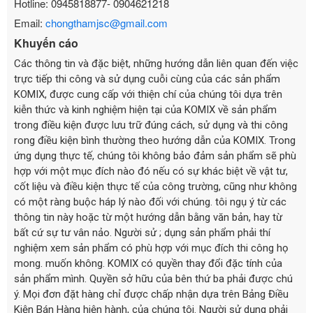
Hotline: 0945818877- 0904621218
Email:
chongthamjsc@gmail.com
Khuyến cáo
Các thông tin và đặc biệt, những hướng dẫn liên quan đến việc
trực tiếp thi công và sử dụng cuỗi cùng của các sản phẩm
KOMIX, được cung cấp với thiện chí của chúng tôi dựa trên
kiễn thức và kinh nghiệm hiện tại của KOMIX về sản phẩm
trong điều kiện được lưu trữ đúng cách, sử dụng và thi công
rong điều kiện bình thường theo hướng dẫn của KOMIX. Trong
ứng dụng thực tế, chúng tôi không bảo đảm sản phẩm sẽ phù
hợp với một mục đích nào đó nếu có sự khác biệt về vật tư,
cốt liệu và điều kiện thực tế của công trường, cũng như không
có một ràng buộc háp lý nào đối với chúng. tôi ngụ ý từ các
thông tin này hoặc từ một hướng dẫn bằng văn bản, hay từ
bất cứ sự tư vân nảo. Người sử ; dụng sản phẩm phải thí
nghiệm xem sản phẩm có phù hợp với mục đích thi công họ
mong. muốn không. KOMIX có quyền thay đổi đặc tính của
sản phẩm mình. Quyền sở hữu của bên thứ ba phải được chú
ý. Mọi đơn đặt hàng chỉ được chấp nhận dựa trên Bảng Điều
Kiện Bán Hàng hiện hành, của chúng tôi. Người sử dụng phải