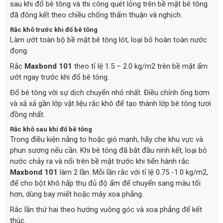
sau khi đổ bê tông và thi công quét lỏng trên bề mặt bê tông
đã đông kết theo chiều chống thấm thuận và nghịch.
Rắc khô trước khi đổ bê tông
Làm ướt toàn bộ bề mặt bê tông lót, loại bỏ hoàn toàn nước
đọng.
Rắc
Maxbond 101
theo tỉ lệ 1.5 – 2.0 kg/m2 trên bề mặt ẩm
ướt ngay trước khi đổ bê tông.
Đổ bê tông với sự dịch chuyển nhỏ nhất. Điều chỉnh ống bơm
và xả xả gần lớp vật liệu rắc khô để tạo thành lớp bê tông tươi
đồng nhất.
Rắc khô sau khi đổ bê tông
Trong điều kiện nắng to hoặc gió mạnh, hãy che khu vực và
phun sương nếu cần. Khi bê tông đã bắt đầu ninh kết, loại bỏ
nước chảy ra và nổi trên bề mặt trước khi tiến hành rắc
Maxbond 101
làm 2 lần. Mỗi lần rắc với tỉ lệ 0.75 -1.0 kg/m2,
để cho bột khô hấp thụ đủ độ ẩm để chuyển sang màu tối
hơn, dùng bay miết hoặc máy xoa phẳng.
Rắc lần thứ hai theo hướng vuông góc và xoa phẳng để kết
thúc.