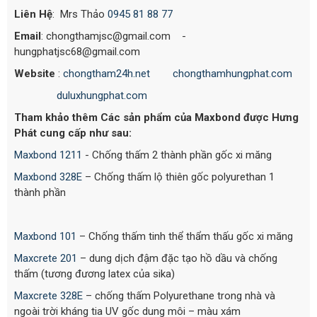
Liên Hệ
: Mrs Thảo
0945 81 88 77
Email
: chongthamjsc@gmail.com -
hungphatjsc68@gmail.com
Website
:
chongtham24h.net
chongthamhungphat.com
duluxhungphat.com
Tham khảo thêm Các sản phẩm của Maxbond được Hưng
Phát cung cấp như sau:
Maxbond 1211
- Chống thấm 2 thành phần gốc xi măng
Maxbond 328E
– Chống thấm lộ thiên gốc polyurethan 1
thành phần
Maxbond 101
– Chống thấm tinh thể thẩm thấu gốc xi măng
Maxcrete 201
– dung dịch đậm đặc tạo hồ dầu và chống
thấm (tương đương latex của sika)
Maxcrete 328E
– chống thấm Polyurethane trong nhà và
ngoài trời kháng tia UV gốc dung môi – màu xám