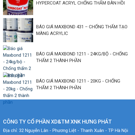
HYPERCOAT ACRYL CHỐNG THẤM ĐÀN HỒI
BÁO GIÁ MAXBOND 431 – CHỐNG THẤM TẠO
MÀNG ACRYLIC
BÁO GIÁ MAXBOND 1211 - 24KG/BỘ - CHỐNG
THẤM 2 THÀNH PHẦN
BÁO GIÁ MAXBOND 1211 - 20KG - CHỐNG
THẤM 2 THÀNH PHẦN
CÔNG TY CỔ PHẦN XD&TM XNK HƯNG PHÁT
Địa chỉ:
32 Nguyễn Lân - Phương Liệt - Thanh Xuân - TP Hà Nội