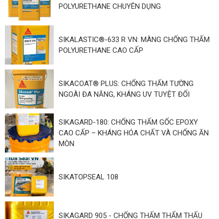
POLYURETHANE CHUYÊN DỤNG
SIKALASTIC®-633 R VN: MÀNG CHỐNG THẤM
POLYURETHANE CAO CẤP
SIKACOAT® PLUS: CHỐNG THẤM TƯỜNG
NGOÀI ĐA NĂNG, KHÁNG UV TUYỆT ĐỐI
SIKAGARD-180: CHỐNG THẤM GỐC EPOXY
CAO CẤP – KHÁNG HÓA CHẤT VÀ CHỐNG ĂN
MÒN
SIKATOPSEAL 108
SIKAGARD 905 - CHỐNG THẤM THẨM THẤU