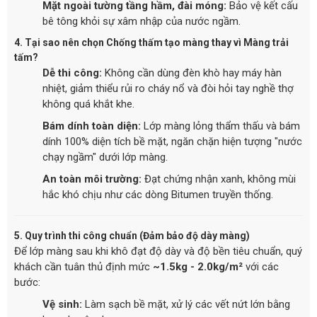
Mặt ngoài tường tầng hầm, đài móng:
Bảo vệ kết cấu
bê tông khỏi sự xâm nhập của nước ngầm.
4. Tại sao nên chọn Chống thấm tạo màng thay vì Màng trải
tấm?
Dễ thi công:
Không cần dùng đèn khò hay máy hàn
nhiệt, giảm thiểu rủi ro cháy nổ và đòi hỏi tay nghề thợ
không quá khắt khe.
Bám dính toàn diện:
Lớp màng lỏng thẩm thấu và bám
dính 100% diện tích bề mặt, ngăn chặn hiện tượng "nước
chạy ngầm" dưới lớp màng.
An toàn môi trường:
Đạt chứng nhận xanh, không mùi
hắc khó chịu như các dòng Bitumen truyền thống.
5. Quy trình thi công chuẩn (Đảm bảo độ dày màng)
Để lớp màng sau khi khô đạt độ dày và độ bền tiêu chuẩn, quý
khách cần tuân thủ định mức
~1.5kg - 2.0kg/m²
với các
bước:
Vệ sinh:
Làm sạch bề mặt, xử lý các vết nứt lớn bằng