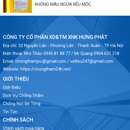
KHÔNG MÀU NGỪA RÊU MỐC
CÔNG TY CỔ PHẦN XD&TM XNK HƯNG PHÁT
Địa chỉ:
32 Nguyễn Lân - Phương Liệt - Thanh Xuân - TP Hà Nội
Điện thoại:
Mrs Thảo 0945 81 88 77 / Mr Quang 0904 621 218
Email:
chongthamjsc@gmail.com / vatlieu247@gmail.com
Website:
https://chongtham24h.net/
GIỚI THIỆU
Giới thiệu
Dịch Vụ Chống Thấm
Chống Nứt Bê Tông
Tin Tức
CHÍNH SÁCH
Chính sách mua hàng