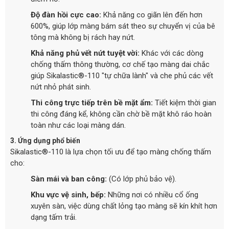
Độ đàn hồi cực cao:
Khả năng co giãn lên đến hơn
600%, giúp lớp màng bám sát theo sự chuyển vị của bê
tông mà không bị rách hay nứt.
Khả năng phủ vết nứt tuyệt vời:
Khác với các dòng
chống thấm thông thường, cơ chế tạo màng dai chắc
giúp Sikalastic®-110 "tự chữa lành" và che phủ các vết
nứt nhỏ phát sinh.
Thi công trực tiếp trên bề mặt ẩm:
Tiết kiệm thời gian
thi công đáng kể, không cần chờ bề mặt khô ráo hoàn
toàn như các loại màng dán.
3. Ứng dụng phổ biến
Sikalastic®-110 là lựa chọn tối ưu để tạo màng chống thấm
cho:
Sàn mái và ban công:
(Có lớp phủ bảo vệ).
Khu vực vệ sinh, bếp:
Những nơi có nhiều cổ ống
xuyên sàn, việc dùng chất lỏng tạo màng sẽ kín khít hơn
dạng tấm trải.