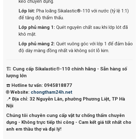
keo chuyên dụng.
Lớp lót:
Pha loãng Sikalastic®-110 với nước (tỷ lệ 1:1)
để tăng độ thẩm thấu.
Lớp phủ màng 1:
Quét nguyên chất sau khi lớp lót đã
khô mặt.
Lớp phủ màng 2:
Quét vuông góc với lớp 1 để đảm bảo
độ dày màng đồng nhất và không sót lỗ kim.
🏗️
Cung cấp Sikalastic®-110 chính hãng - Sẵn hàng số
lượng lớn
☎️
Hotline tư vấn: 0945818877
🌐
Website:
chongtham24h.net
📍
Địa chỉ:
32 Nguyễn Lân, phường Phương Liệt, TP Hà
Nội
Chúng tôi chuyên cung cấp vật tư chống thấm chuyên
dụng - Không trực tiếp thi công - Cam kết giá tốt nhất cho
anh em thầu thợ và đại lý!