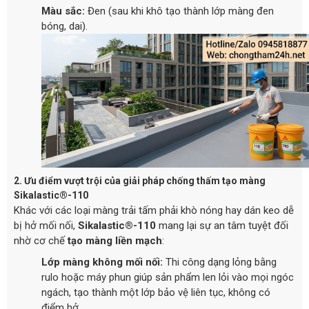
Màu sắc:
Đen (sau khi khô tạo thành lớp màng đen
bóng, dai).
2. Ưu điểm vượt trội của giải pháp chống thấm tạo màng
Sikalastic®-110
Khác với các loại màng trải tấm phải khò nóng hay dán keo dễ
bị hở mối nối,
Sikalastic®-110
mang lại sự an tâm tuyệt đối
nhờ cơ chế
tạo màng liền mạch
:
Lớp màng không mối nối:
Thi công dạng lỏng bằng
rulo hoặc máy phun giúp sản phẩm len lỏi vào mọi ngóc
ngách, tạo thành một lớp bảo vệ liên tục, không có
điểm hở.