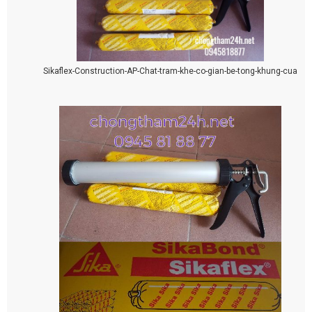
Sikaflex-Construction-AP-Chat-tram-khe-co-gian-be-tong-khung-cua