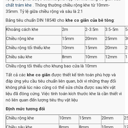
chất trám khe
. Thông thường chiều rộng khe từ 10mm-
35mm. Tỷ lệ giữa chiều rộng và sâu là 2:1
Bảng tiêu chuẩn DIN 18540 cho
khe co giãn của bê tông
:
Khoảng cách khe
2m
2-3.5m
3.5-5m
5
Chiều rộng khe
15mm
20mm
25mm
Chiều rộng tối thiểu khe
10mm
15mm
20mm
Chiều sâu khe
8mm
10mm
12mm
Chiều rộng tối thiểu cho khung bao cửa là 10mm
Tất cả các
khe co giãn
được thiết kế tính toán phù hợp và
đáp ứng yêu cầu tiêu chuẩn liên quan, bởi vì những thay đổi
không phải lúc nào cũng có thể sửa chữa được sau khi vật
liệu đã đông cứng. Việc tính toán kích thước khe là cần thiết vì
nó liên quan đến lượng tiêu thụ vật liệu
Định mức tương đối
Chiều rộng khe
10mm
15mm
20mm
2
Chiều sâu khe
8mm
8mm
10mm
1