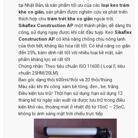
tại Nhật Bản, là sản phẩm tối ưu của các
loại keo trám
khe co giãn
, sản phẩm được nghiên cứu và phát triển
thích hợp cho
trám trét khe co giãn
ngoài trời.
Sikaflex Construction AP
một thành phần, dễ dàng thi
công, sử dụng ngay được khi cắt đầu tuýp. Keo
Sikaflex
Construction AP
có khả năng chống chịu nóng lạnh
của thời tiết, kháng lão hóa rất tốt. Có khả năng co giãn
đến 25%, bám dính rất tốt với nhiều loại bề mặt, sản
phẩm kháng lực xé rất tốt
Chứng nhận: Theo tiêu chuẩn ISO 11600 ( Loại F, tiêu
chuẩn 25HM/20LM).
Bao gói: dạng thỏi 600ml/thỏi và 20 thỏi/thùng
Màu sắc khi thi công: xám bê tông, đen , be, trắng
Điều kiện lưu trữ/ Thời hạn sử dụng: hạn sử dụng 12
tháng kể từ ngày sản xuất và được lưu trữ trong điều
kiện khô ráo, thoáng mát ở nhiệt độ từ 10oC – 25oC,
không bị ánh sáng mặt trời chiếu trực tiếp