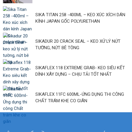
SIKA TITAN 258 -400ML – KEO XÚC XÍCH DÁN
KÍNH JAPAN GỐC POLYURETHAN
SIKADUR 20 CRACK SEAL – KEO XỬ LÝ NỨT
TƯỜNG, NỨT BÊ TÔNG
SIKAFLEX 118 EXTREME GRAB- KEO SIÊU KẾT
DÍNH XÂY DỰNG – CHỊU TẢI TỐT NHẤT
SIKAFLEX 11FC 600ML-ỨNG DỤNG THI CÔNG
CHẤT TRÁM KHE CO GIÃN