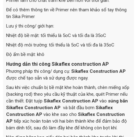
Primer làm cho chất trám khe bền hơn với thời gian.
Để có thêm thông tin về Primer nên tham khảo sổ tay thông
tin Sika Primer
Lưu ý thi công/ giới hạn:
Nhiệt độ bề mặt: tối thiểu là 5oC và tối đa là 35oC
Nhiệt độ môi trường: tối thiểu là 5oC và tối đa là 35oC
Độ ẩm bề mặt: khô
Hướng dẫn thi công Sikaflex construction AP
Phương pháp thi công/ dụng cụ:
Sikaflex Construction AP
được chế tạo sẵn và sử dụng được ngay.
Sau khi việc chuẩn bị bề mặt khe hoàn thành, chèn miếng xốp
(backing rod) theo yêu cầu kỹ thuật của khe, quét Primer nếu
cần thiết. Đặt tuýp
Sikaflex Construction AP
vào
súng bắn
Sikaflex Construction AP
và bắt đầu bơm
Sikaflex
Construction AP
vào khe sao cho
Sikaflex Construction
AP
tiếp xúc hoàn toàn với hai bên thành khe để đảm bảo độ
bám dính tốt, sau đó làm đầy khe để không còn bọt khí.