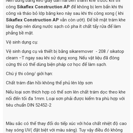
Nên dùng băng keo giấy dán hai bên thành khe trước khi thi
công
Sikaflex Construction AP
để không bị lem bẩn khi thi
công và tháo bỏ lớp băng keo này sau khi thi công xong ( khi
Sikaflex Construction AP
vẫn còn ướt). Để bề mặt trám khe
láng đẹp nên dùng nước sạch có pha ít chất tẩy rửa để làm
phẳng bề mặt.
Vệ sinh dụng cụ:
Vệ sinh dụng cụ và thiết bị bằng sikaremover - 208 / sikatop
clearn –T ngay sau khi sử dụng xong. Nếu vật liệu đã đông
cứng thì có thể dùng biện pháp cơ học để làm sạch.
Chú ý thi công/ giới hạn:
Chất trám đàn hồi không thể phủ lên lớp sơn
Nếu loại sơn thích hợp có thể sơn lên chất trám dọc theo khe
nối đến tối đa 1mm. Loại sơn phải được kiểm tra phù hợp với
tiêu chuẩn DIN 52452-2
Màu sắc có thể thay đổi do tiếp xúc với hóa chất nhiệt độ cao
hay sóng UV( đặt biệt với màu sáng). Tuy vậy điều đó không