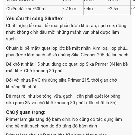
Chiều dài khe/600ml
~7.5 m
~4m
~2.5m
~
Yêu cầu thi công Sikaflex
Chất lượng bề mặt: bề mặt phải được khô ráo, sạch sẽ, đồng
nhất, không dính dầu mỡ, những mảnh vụn phải được làm
sạch
Chuẩn bị bề mặt/ quét lớp lót: bề mặt nhẵn: Kim loại, lớp phủ…
phải được làm sạch sẽ và nhúng Sika Cleaner 205 để lau sạch
Để khô ít nhất 15 phút, dùng cọ quét lớp Sika Primer 3N lên bề
mặt khe. Chờ khoảng 30 phút.
Đối với nhựa PVC thì dùng sika Primer 215, thời gian chờ
khoảng 30 phút.
Bề mặt rỗ: như bê tông, vữa, gạch… cần phải quét lót bằng
sika prim 3N và chờ khô khoảng 30 phút ( lâu nhất là 8h)
Chú ý quan trọng:
Primer làm gia tăng độ bám dính. Nó cũng có tác dụng làm
cho bề mặt sạch hơn do đó tăng độ bám dính