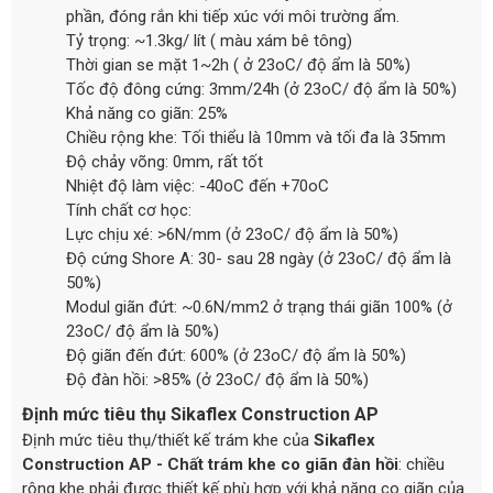
phần, đóng rắn khi tiếp xúc với môi trường ẩm.
Tỷ trọng: ~1.3kg/ lít ( màu xám bê tông)
Thời gian se mặt 1~2h ( ở 23oC/ độ ẩm là 50%)
Tốc độ đông cứng: 3mm/24h (ở 23oC/ độ ẩm là 50%)
Khả năng co giãn: 25%
Chiều rộng khe: Tối thiểu là 10mm và tối đa là 35mm
Độ chảy võng: 0mm, rất tốt
Nhiệt độ làm việc: -40oC đến +70oC
Tính chất cơ học:
Lực chịu xé: >6N/mm (ở 23oC/ độ ẩm là 50%)
Độ cứng Shore A: 30- sau 28 ngày (ở 23oC/ độ ẩm là
50%)
Modul giãn đứt: ~0.6N/mm2 ở trạng thái giãn 100% (ở
23oC/ độ ẩm là 50%)
Độ giãn đến đứt: 600% (ở 23oC/ độ ẩm là 50%)
Độ đàn hồi: >85% (ở 23oC/ độ ẩm là 50%)
Định mức tiêu thụ Sikaflex Construction AP
Định mức tiêu thụ/thiết kế trám khe của
Sikaflex
Construction AP - Chất trám khe co giãn đàn hồi
: chiều
rộng khe phải được thiết kế phù hợp với khả năng co giãn của