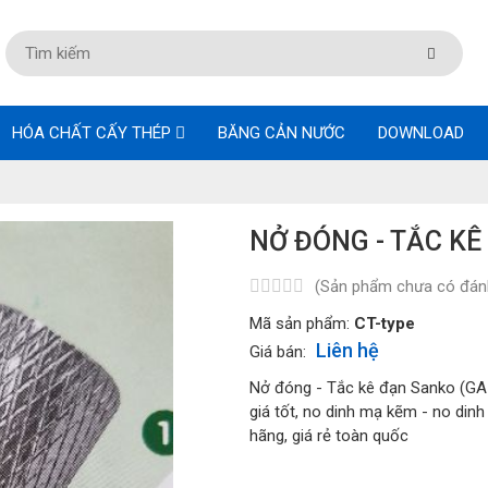
HÓA CHẤT CẤY THÉP
BĂNG CẢN NƯỚC
DOWNLOAD
NỞ ĐÓNG - TẮC K
(Sản phẩm chưa có đánh
Mã sản phẩm:
CT-type
Liên hệ
Giá bán:
Nở đóng - Tắc kê đạn Sanko (GA-
giá tốt, no dinh mạ kẽm - no din
hãng, giá rẻ toàn quốc