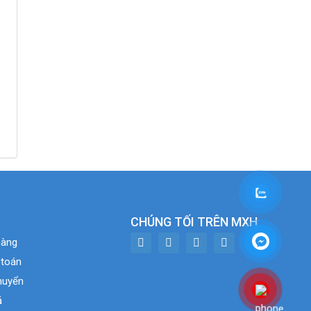
CHÚNG TỐI TRÊN MXH
hàng
 toán
huyển
ả