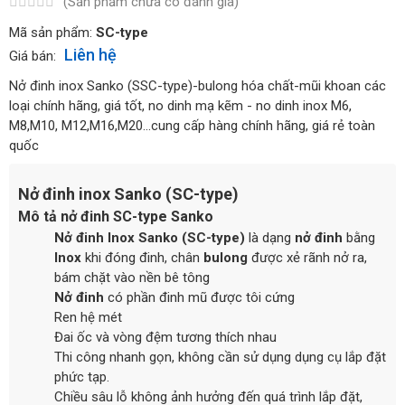
(Sản phẩm chưa có đánh giá)
Mã sản phẩm:
SC-type
Liên hệ
Giá bán:
Nở đinh inox Sanko (SSC-type)-bulong hóa chất-mũi khoan các
loại chính hãng, giá tốt, no dinh mạ kẽm - no dinh inox M6,
M8,M10, M12,M16,M20...cung cấp hàng chính hãng, giá rẻ toàn
quốc
Nở đinh inox Sanko (SC-type)
Mô tả nở đinh SC-type Sanko
Nở đinh Inox Sanko (SC-type)
là dạng
nở đinh
bằng
Inox
khi đóng đinh, chân
bulong
được xẻ rãnh nở ra,
bám chặt vào nền bê tông
Nở đinh
có phần đinh mũ được tôi cứng
Ren hệ mét
Đai ốc và vòng đệm tương thích nhau
Thi công nhanh gọn, không cần sử dụng dụng cụ lắp đặt
phức tạp.
Chiều sâu lỗ không ảnh hưởng đến quá trình lắp đặt,