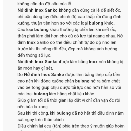
không cần đo độ sâu của lỗ.
Nở đinh Inox Sanko k
hông cần dùng cà lê để siết ốc,
chỉ cần dùng tay điều chỉnh độ cao thấp rồi đóng đinh
xuống, thuận tiện hơn so với các loại
bulong
khác..
Các loại
bulong
khác thường bị chồi lên khi siết ốc,
thân phải làm dài hơn cho dù có lực tải ngang nhau. Nở
đinh
Inox
Sanko có thể điều chỉnh tự do độ nhô lên
trước khi thi công rất đều, đẹp mà không ảnh hưởng
đến thông số lực.
Nở đinh Inox Sanko đ
ược làm bằng
Inox
nên không bị
ăn mòn hay gỉ sét.
Do
Nở đinh Inox Sanko
được làm bằng thép cấp bền
cao nên khi đóng xuống chân
bulong
nở ra bám chặt
vào bê tông giúp chịu được tải lực cao hơn hẳn so với
các loại
bulong
làm bằng chất liệu khác.
Giúp giảm tối đã thời gian lắp đặt vì chỉ cần vặn ốc rồi
nện búa là xong.
Sau khi thi công, khi
bulong
đã nở hết thì đầu đinh nằm
sát ngay trên thân chính.
Điều chỉnh lại ecu (tán) phía trên theo ý muốn giúp hoàn