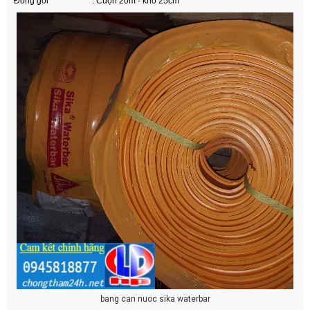
Đóng gói : Cuộn 20m - khổ 25cm
bang can nuoc sika waterbar