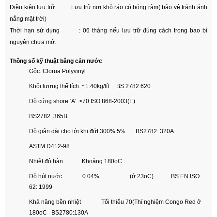
Điều kiện lưu trữ : Lưu trữ nơi khô ráo có bóng râm( bảo vệ tránh ánh
nắng mặt trời)
Thời hạn sử dụng : 06 tháng nếu lưu trữ đúng cách trong bao bì
nguyên chưa mở.
Thông số kỹ thuật băng cản nước
Gốc: Clorua Polyvinyl
Khối lượng thể tích: ~1.40kg/lít BS 2782:620
Độ cứng shore ‘A’: >70 ISO 868-2003(E)
BS2782: 365B
Độ giãn dài cho tới khi đứt 300% 5% BS2782: 320A
ASTM D412-98
Nhiệt độ hàn Khoảng 180oC
Độ hút nước 0.04% (ở 23oC) BS EN ISO
62: 1999
Khả năng bền nhiệt Tối thiểu 70(Thí nghiệm Congo Red ở
180oC BS2780:130A