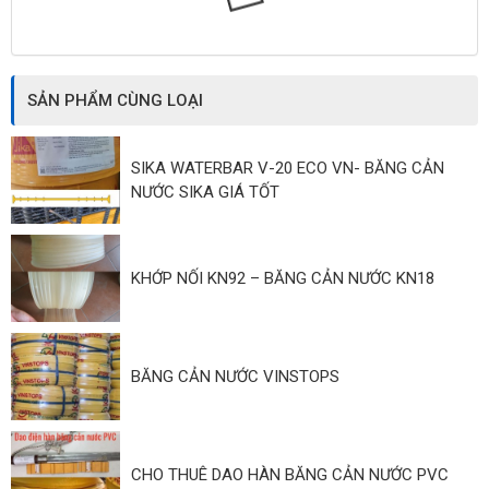
SẢN PHẨM CÙNG LOẠI
SIKA WATERBAR V-20 ECO VN- BĂNG CẢN
NƯỚC SIKA GIÁ TỐT
KHỚP NỐI KN92 – BĂNG CẢN NƯỚC KN18
BĂNG CẢN NƯỚC VINSTOPS
CHO THUÊ DAO HÀN BĂNG CẢN NƯỚC PVC