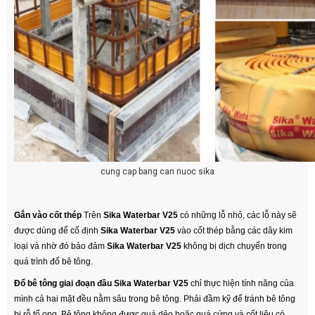
cung cap bang can nuoc sika
Gắn vào cốt thép
Trên
Sika Waterbar V25
có những lỗ nhỏ, các lỗ này sẽ
được dùng để cố định
Sika Waterbar V25
vào cốt thép bằng các dây kim
loại và nhờ đó bảo đảm
Sika Waterbar V25
không bị dịch chuyển trong
quá trình đổ bê tông.
Đổ bê tông giai đoạn đầu
Sika Waterbar V25
chỉ thực hiện tính năng của
mình cả hai mặt đều nằm sâu trong bê tông. Phải đầm kỹ để tránh bê tông
bị rỗ tổ ong. Bê tông không được quá dẻo hoặc quá cứng và cốt liệu có