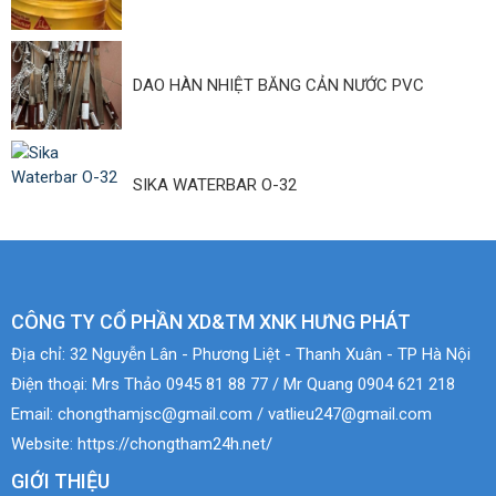
DAO HÀN NHIỆT BĂNG CẢN NƯỚC PVC
SIKA WATERBAR O-32
CÔNG TY CỔ PHẦN XD&TM XNK HƯNG PHÁT
Địa chỉ:
32 Nguyễn Lân - Phương Liệt - Thanh Xuân - TP Hà Nội
Điện thoại:
Mrs Thảo 0945 81 88 77 / Mr Quang 0904 621 218
Email:
chongthamjsc@gmail.com / vatlieu247@gmail.com
Website:
https://chongtham24h.net/
GIỚI THIỆU