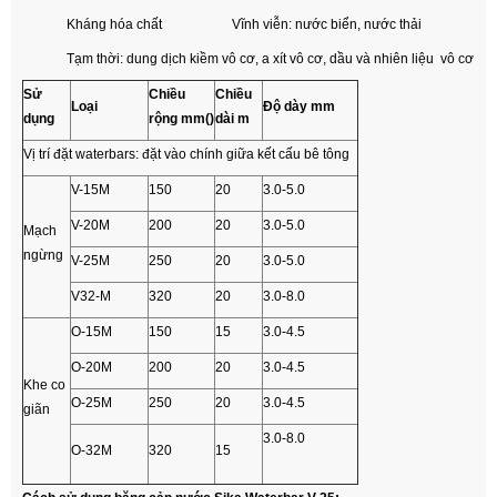
Kháng hóa chất Vĩnh viễn: nước biển, nước thải
Tạm thời: dung dịch kiềm vô cơ, a xít vô cơ, dầu và nhiên liệu vô cơ
Sử
Chiều
Chiều
Loại
Độ dày mm
dụng
rộng mm()
dài m
Vị trí đặt waterbars: đặt vào chính giữa kết cấu bê tông
V-15M
150
20
3.0-5.0
V-20M
200
20
3.0-5.0
Mạch
ngừng
V-25M
250
20
3.0-5.0
V32-M
320
20
3.0-8.0
O-15M
150
15
3.0-4.5
O-20M
200
20
3.0-4.5
Khe co
O-25M
250
20
3.0-4.5
giãn
3.0-8.0
O-32M
320
15