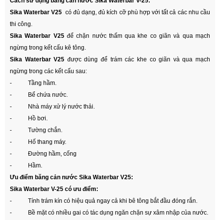
Cách sử dụng băng cản nước Sika Waterbar V-25:
Sika Waterbar V25
có đủ dạng, đủ kích cỡ phù hợp với tất cả các nhu cầu
thi công.
Sika Waterbar V25
để chặn nước thấm qua khe co giãn và qua mạch
ngừng trong kết cấu kê tông.
Sika Waterbar V25
được dùng để trám các khe co giãn và qua mạch
ngừng trong các kết cấu sau:
- Tầng hầm.
- Bể chứa nước.
- Nhà máy xử lý nước thải.
- Hồ bơi.
- Tường chắn.
- Hố thang máy.
- Đường hầm, cống
- Hầm.
Ưu điểm băng cản nước Sika Waterbar V25:
Sika Waterbar V-25 có ưu điểm:
- Tính trám kín có hiệu quả ngay cả khi bê tông bắt đầu đóng rắn.
- Bề mặt có nhiều gai có tác dụng ngăn chặn sự xâm nhập của nước.