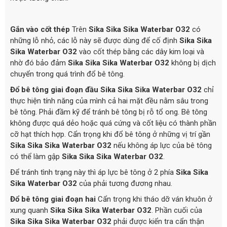
Gắn vào cốt thép
Trên
Sika Sika Sika Waterbar O32
có
những lỗ nhỏ, các lỗ này sẽ được dùng để cố định
Sika Sika
Sika Waterbar O32
vào cốt thép bằng các dây kim loại và
nhờ đó bảo đảm
Sika Sika Sika Waterbar O32
không bị dịch
chuyển trong quá trình đổ bê tông.
Đổ bê tông giai đoạn đầu
Sika Sika Sika Waterbar O32
chỉ
thực hiện tính năng của mình cả hai mặt đều nằm sâu trong
bê tông. Phải đầm kỹ để tránh bê tông bị rỗ tổ ong. Bê tông
không được quá dẻo hoặc quá cứng và cốt liệu có thành phần
cỡ hạt thích hợp. Cẩn trọng khi đổ bê tông ở những vị trí gần
Sika Sika Sika Waterbar O32
nếu không áp lực của bê tông
có thể làm gập
Sika Sika Sika Waterbar O32
.
Để tránh tình trạng này thì áp lực bê tông ở 2 phía
Sika Sika
Sika Waterbar O32
của phải tương đương nhau.
Đổ bê tông giai đoạn hai
Cẩn trọng khi tháo dỡ ván khuôn ở
xung quanh
Sika Sika Sika Waterbar O32
. Phần cuối của
Sika Sika Sika Waterbar O32
phải được kiển tra cẩn thận