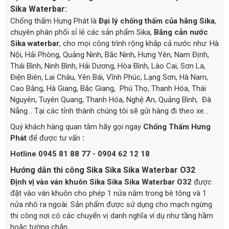
Sika Waterbar:
Chống thấm Hưng Phát là
Đại lý
chống thấm của hãng Sika
,
chuyên phân phối sỉ lẻ các sản phẩm Sika,
Băng cản nước
Sika waterbar
, cho mọi công trình rộng khắp cả nước như: Hà
Nội, Hải Phòng, Quảng Ninh, Bắc Ninh, Hưng Yên, Nam Định,
Thái Bình, Ninh Bình, Hải Dương, Hòa Bình, Lào Cai, Sơn La,
Điện Biên, Lai Châu, Yên Bái, Vĩnh Phúc, Lạng Sơn, Hà Nam,
Cao Bằng, Hà Giang, Bắc Giang, Phú Thọ, Thanh Hóa, Thái
Nguyên, Tuyên Quang, Thanh Hóa, Nghệ An, Quảng Bình, Đà
Nẵng… Tại các tỉnh thành chúng tôi sẽ gửi hàng đi theo xe...
Quý khách hàng quan tâm hãy gọi ngay
Chống Thấm Hưng
Phát
để được tư vấn
:
Hotline 0945 81 88 77 - 0904 62 12 18
Hướng dẫn thi công Sika Sika Sika Waterbar O32
Định vị vào ván khuôn
Sika Sika Sika Waterbar O32
được
đặt vào ván khuôn cho phép 1 nửa nằm trong bê tông và 1
nửa nhô ra ngoài. Sản phẩm được sử dụng cho mạch ngừng
thi công nơi có các chuyển vị danh nghĩa ví dụ như tầng hầm
hoặc tường chắn.