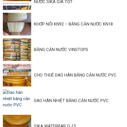
NƯỚC SIKA GIÁ TỐT
KHỚP NỐI KN92 – BĂNG CẢN NƯỚC KN18
BĂNG CẢN NƯỚC VINSTOPS
CHO THUÊ DAO HÀN BĂNG CẢN NƯỚC PVC
DAO HÀN NHIỆT BĂNG CẢN NƯỚC PVC
SIKA WATERBAR O-15