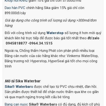
Khớp nối KN92
giảm 10% giá chỉ còn 57.000đ/md
Dao hàn PVC
chính hãng Sika giảm 15% giá chỉ còn
899.000đ/cây
Giá áp dụng cho công trình số lượng sử dụng >300md/đơn
hàng
Đối với công trình sử dụng
Waterstop
số lượng ít hơn mời quý
khách liên hệ trực tiếp để được báo giá tốt nhất theo
đt/zalo
0945818877 -0964.34.1515
Ngoài ra, Chống thấm Hưng Phát còn phân phối nhiều loại
Băng cản nước của các hãng khác như: Vinkems WaterStop,
Băng trương nở: Hyperstop, HyperSeal giá tốt cho mọi công
trình
Mô tả
Sika Waterbar
Sika® Waterbars
được chế tạo từ PVC chịu nhiệt, đàn hồi.
Sản phẩm được thiết kế để chặn nước thấm qua khe co giãn
và qua mạch ngừng trong kết cấu bê tông.
Bang can nuoc
Sika® Waterbars
có đủ dạng, đủ kích cỡ phù