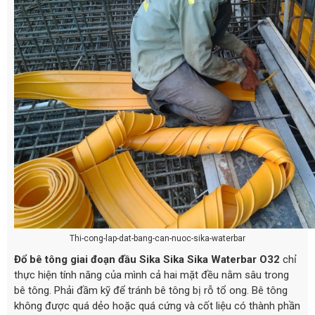
Thi-cong-lap-dat-bang-can-nuoc-sika-waterbar
Đổ bê tông giai đoạn đầu
Sika Sika Sika Waterbar O32
chỉ
thực hiện tính năng của mình cả hai mặt đều nằm sâu trong
bê tông. Phải đầm kỹ để tránh bê tông bị rỗ tổ ong. Bê tông
không được quá dẻo hoặc quá cứng và cốt liệu có thành phần