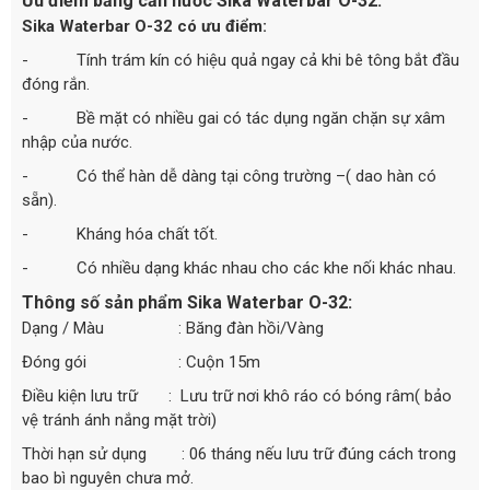
Ưu điểm băng cản nước Sika Waterbar O-32:
Sika Waterbar O-32 có ưu điểm:
- Tính trám kín có hiệu quả ngay cả khi bê tông bắt đầu
đóng rắn.
- Bề mặt có nhiều gai có tác dụng ngăn chặn sự xâm
nhập của nước.
- Có thể hàn dễ dàng tại công trường –( dao hàn có
sẵn).
- Kháng hóa chất tốt.
- Có nhiều dạng khác nhau cho các khe nối khác nhau.
Thông số sản phẩm Sika Waterbar O-32:
Dạng / Màu : Băng đàn hồi/Vàng
Đóng gói : Cuộn 15m
Điều kiện lưu trữ : Lưu trữ nơi khô ráo có bóng râm( bảo
vệ tránh ánh nắng mặt trời)
Thời hạn sử dụng : 06 tháng nếu lưu trữ đúng cách trong
bao bì nguyên chưa mở.