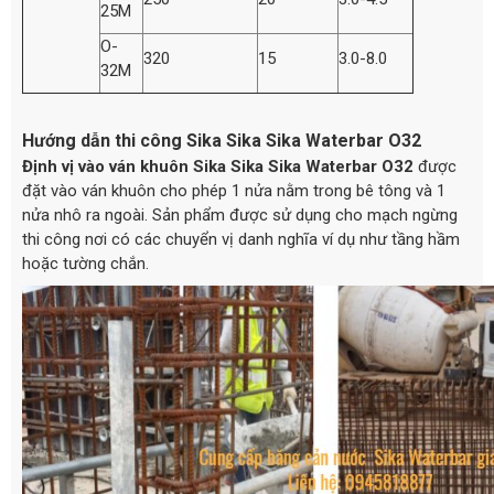
25M
O-
320
15
3.0-8.0
32M
Hướng dẫn thi công Sika Sika Sika Waterbar O32
Định vị vào ván khuôn
Sika Sika Sika Waterbar O32
được
đặt vào ván khuôn cho phép 1 nửa nằm trong bê tông và 1
nửa nhô ra ngoài. Sản phẩm được sử dụng cho mạch ngừng
thi công nơi có các chuyển vị danh nghĩa ví dụ như tầng hầm
hoặc tường chắn.