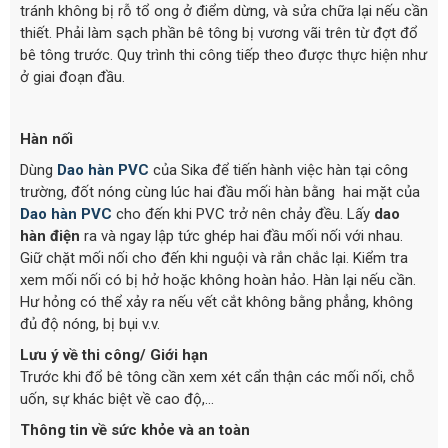
tránh không bị rỗ tổ ong ở điểm dừng, và sửa chữa lại nếu cần
thiết. Phải làm sạch phần bê tông bị vương vãi trên từ đợt đổ
bê tông trước. Quy trình thi công tiếp theo được thực hiện như
ở giai đoạn đầu.
Hàn nối
Dùng
Dao hàn PVC
của Sika để tiến hành việc hàn tại công
trường, đốt nóng cùng lúc hai đầu mối hàn bằng hai mặt của
Dao hàn PVC
cho đến khi PVC trở nên chảy đều. Lấy
dao
hàn điện
ra và ngay lập tức ghép hai đầu mối nối với nhau.
Giữ chặt mối nối cho đến khi nguội và rắn chắc lại. Kiểm tra
xem mối nối có bị hở hoặc không hoàn hảo. Hàn lại nếu cần.
Hư hỏng có thể xảy ra nếu vết cắt không bằng phẳng, không
đủ độ nóng, bị bụi v.v.
Lưu ý về thi công/ Giới hạn
Trước khi đổ bê tông cần xem xét cẩn thận các mối nối, chỗ
uốn, sự khác biệt về cao độ,…
Thông tin về sức khỏe và an toàn