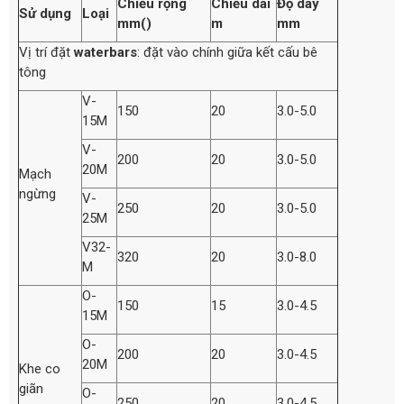
Chiều rộng
Chiều dài
Độ dày
Sử dụng
Loại
mm()
m
mm
Vị trí đặt
waterbars
: đặt vào chính giữa kết cấu bê
tông
V-
150
20
3.0-5.0
15M
V-
200
20
3.0-5.0
20M
Mạch
ngừng
V-
250
20
3.0-5.0
25M
V32-
320
20
3.0-8.0
M
O-
150
15
3.0-4.5
15M
O-
200
20
3.0-4.5
20M
Khe co
giãn
O-
250
20
3.0-4.5