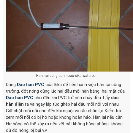
Han-noi-bang-can-nuoc-sika-waterbar
Dùng
Dao hàn PVC
của Sika để tiến hành việc hàn tại công
trường, đốt nóng cùng lúc hai đầu mối hàn bằng hai mặt của
Dao hàn PVC
cho đến khi PVC trở nên chảy đều. Lấy
dao
hàn điện
ra và ngay lập tức ghép hai đầu mối nối với nhau.
Giữ chặt mối nối cho đến khi nguội và rắn chắc lại. Kiểm tra
xem mối nối có bị hở hoặc không hoàn hảo. Hàn lại nếu cần.
Hư hỏng có thể xảy ra nếu vết cắt không bằng phẳng, không
đủ độ nóng, bị bụi v.v.