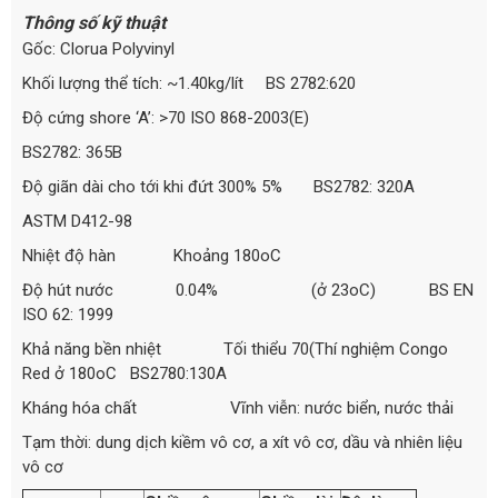
Thông số kỹ thuật
Gốc: Clorua Polyvinyl
Khối lượng thể tích: ~1.40kg/lít BS 2782:620
Độ cứng shore ‘A’: >70 ISO 868-2003(E)
BS2782: 365B
Độ giãn dài cho tới khi đứt 300% 5% BS2782: 320A
ASTM D412-98
Nhiệt độ hàn Khoảng 180oC
Độ hút nước 0.04% (ở 23oC) BS EN
ISO 62: 1999
Khả năng bền nhiệt Tối thiểu 70(Thí nghiệm Congo
Red ở 180oC BS2780:130A
Kháng hóa chất Vĩnh viễn: nước biển, nước thải
Tạm thời: dung dịch kiềm vô cơ, a xít vô cơ, dầu và nhiên liệu
vô cơ