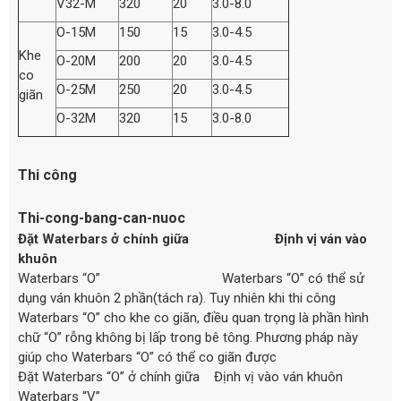
V32-M
320
20
3.0-8.0
O-15M
150
15
3.0-4.5
Khe
O-20M
200
20
3.0-4.5
co
O-25M
250
20
3.0-4.5
giãn
O-32M
320
15
3.0-8.0
Thi công
Thi-cong-bang-can-nuoc
Đặt Waterbars ở chính giữa Định vị ván vào
khuôn
Waterbars “O” Waterbars “O” có thể sử
dụng ván khuôn 2 phần(tách ra). Tuy nhiên khi thi công
Waterbars “O” cho khe co giãn, điều quan trọng là phần hình
chữ “O” rỗng không bị lấp trong bê tông. Phương pháp này
giúp cho Waterbars “O” có thể co giãn được
Đặt Waterbars “O” ở chính giữa Định vị vào ván khuôn
Waterbars “V”