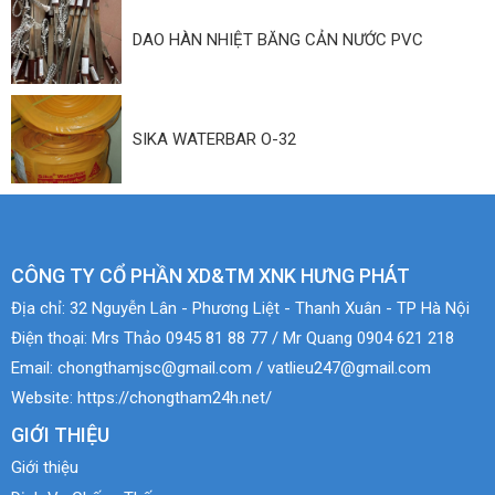
DAO HÀN NHIỆT BĂNG CẢN NƯỚC PVC
SIKA WATERBAR O-32
CÔNG TY CỔ PHẦN XD&TM XNK HƯNG PHÁT
Địa chỉ:
32 Nguyễn Lân - Phương Liệt - Thanh Xuân - TP Hà Nội
Điện thoại:
Mrs Thảo 0945 81 88 77 / Mr Quang 0904 621 218
Email:
chongthamjsc@gmail.com / vatlieu247@gmail.com
Website:
https://chongtham24h.net/
GIỚI THIỆU
Giới thiệu