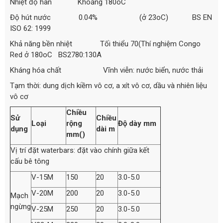
Nhiệt độ hàn Khoảng 180oC
Độ hút nước 0.04% (ở 23oC) BS EN
ISO 62: 1999
Khả năng bền nhiệt Tối thiểu 70(Thí nghiệm Congo
Red ở 180oC BS2780:130A
Kháng hóa chất Vĩnh viễn: nước biển, nước thải
Tạm thời: dung dịch kiềm vô cơ, a xít vô cơ, dầu và nhiên liệu
vô cơ
Chiều
Sử
Chiều
Loại
rộng
Độ dày mm
dụng
dài m
mm()
Vị trí đặt waterbars: đặt vào chính giữa kết
cấu bê tông
V-15M
150
20
3.0-5.0
V-20M
200
20
3.0-5.0
Mạch
ngừng
V-25M
250
20
3.0-5.0