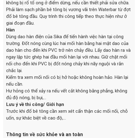
không bị rổ tổ ong ở điểm dừng, nếu cần thiết phải sửa chữa.
Phải làm sạch phần bê tông bị vương vãi trên Waterbar từ đợt
đổ bê tông đầu. Quy trình thi công tiếp theo thực hiện như ở
giai đoạn đầu.
Hàn
Dùng dao hàn điện của Sika để tiến hành việc hàn tại công
trường. Đốt nóng cùng lúc hai mối hàn bằng hai mặt dao của
dao hàn cho đến khi PVC trở nên chảy đều. Lấy dao hàn ra và
ngay lập tức ghép hai đầu mối hàn lại với nhau. Giữ chặt mối
nối cho đến khi PVC bị đốt nóng chảy khi nãy nguội và rắn
chắc lại.
Kiểm tra xem mối nối có bị hở hoặc không hoàn hảo. Hàn lại
nếu cần.
Hư hỏng có thể xảy ra nếu vết cắt không bằng phẳng, không
đủ độ nóng, bị bụi,…
Lưu ý về thi công/ Giới hạn
Trước khi đổ bê tông cần xem xét cẩn thận các mối nối, chỗ
uốn, sự khác biệt về cao độ,…
Thông tin về sức khỏe và an toàn