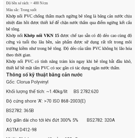
Độ bền xé rách: > 400 N/cm
Màu sắc: Trong suốt
Khớp nối PVC chống thấm mạch ngừng bê tông là băng cản nước chịu
nhiệt đàn hồi được thiết kế để chặn nước thấm qua điểm ngừng kết cấu
bê tông.
Khớp nối
Khớp nối VKN 15
được chế tạo sẵn có độ dẻo cao cùng độ
cứng và tuổi thọ lâu bền, sản phẩm được sử dụng rất tốt trong môi
trường kiềm như trong bê tông. Độ dẻo của tấm PVC không bị lão hóa
theo thời gian.
Khớp nối PVC có tính năng trám kín ngay khi bê tông bắt đầu khô,
thiết kế bề mặt tấm PVC có sọc gân có tác dụng ngăn nước thấm.
Thông số kỹ thuật băng cản nước
Gốc: Clorua Polyvinyl
Khối lượng thể tích: ~1.40kg/lít BS 2782:620
Độ cứng shore ‘A’: >70 ISO 868-2003(E)
BS2782: 365B
Độ giãn dài cho tới khi đứt 300% 5% BS2782: 320A
ASTM D412-98