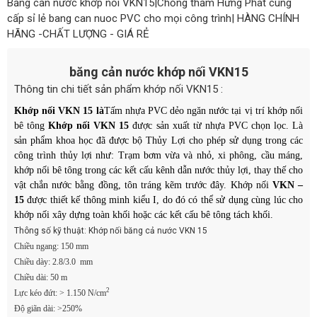
Băng cản nước khớp nối VKN15|Chống thấm Hưng Phát cung
cấp sỉ lẻ bang can nuoc PVC cho mọi công trình| HÀNG CHÍNH
HÃNG -CHẤT LƯỢNG - GIÁ RẺ
băng cản nước khớp nối VKN15
Thông tin chi tiết sản phẩm khớp nối VKN15 :
Khớp nối VKN 15 là
Tấm nhựa PVC dẻo ngăn nước tại vị trí khớp nối
bê tông
Khớp nối VKN 15
được sản xuất từ nhựa PVC chọn lọc. Là
sản phẩm khoa học đã được bộ Thủy Lợi cho phép sử dụng trong các
công trình thủy lợi như: Trạm bơm vừa và nhỏ, xi phông, cầu máng,
khớp nối bê tông trong các kết cấu kênh dẫn nước thủy lợi, thay thế cho
vật chắn nước bằng đồng, tôn tráng kẽm trước đây. Khớp nối
VKN –
15
được thiết kế thông minh kiểu I, do đó có thể sử dụng cùng lúc cho
khớp nối xây dựng toàn khối hoặc các kết cấu bê tông tách khối.
Thông số kỹ thuật: Khớp nối băng cả nước VKN 15
Chiều ngang: 150 mm
Chiều dày: 2.8/3.0 mm
Chiều dài: 50 m
2
Lực kéo đứt: > 1.150 N/cm
Độ giãn dài: >250%