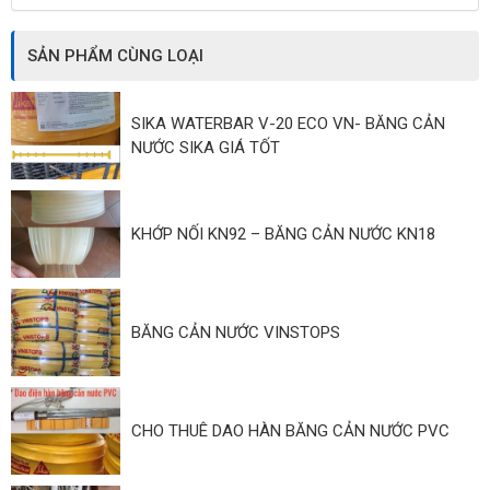
SẢN PHẨM CÙNG LOẠI
SIKA WATERBAR V-20 ECO VN- BĂNG CẢN
NƯỚC SIKA GIÁ TỐT
KHỚP NỐI KN92 – BĂNG CẢN NƯỚC KN18
BĂNG CẢN NƯỚC VINSTOPS
CHO THUÊ DAO HÀN BĂNG CẢN NƯỚC PVC