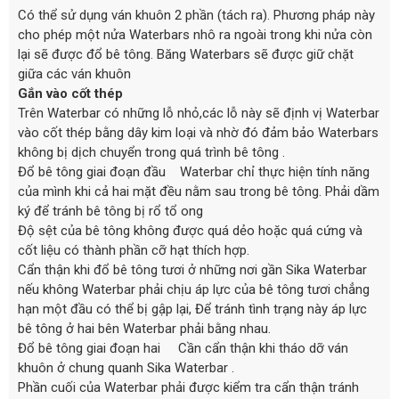
Có thể sử dụng ván khuôn 2 phần (tách ra). Phương pháp này
cho phép một nửa Waterbars nhô ra ngoài trong khi nửa còn
lại sẽ được đổ bê tông. Băng Waterbars sẽ được giữ chặt
giữa các ván khuôn
Gắn vào cốt thép
Trên Waterbar có những lỗ nhỏ,các lỗ này sẽ định vị Waterbar
vào cốt thép bằng dây kim loại và nhờ đó đảm bảo Waterbars
không bị dịch chuyển trong quá trình bê tông .
Đổ bê tông giai đoạn đầu Waterbar chỉ thực hiện tính năng
của mình khi cả hai mặt đều nằm sau trong bê tông. Phải dầm
ký để tránh bê tông bị rổ tổ ong
Độ sệt của bê tông không được quá dẻo hoặc quá cứng và
cốt liệu có thành phần cỡ hạt thích hợp.
Cẩn thận khi đổ bê tông tươi ở những nơi gần Sika Waterbar
nếu không Waterbar phải chịu áp lực của bê tông tươi chẳng
hạn một đầu có thể bị gập lại, Để tránh tình trạng này áp lực
bê tông ở hai bên Waterbar phải bằng nhau.
Đổ bê tông giai đoạn hai Cần cẩn thận khi tháo dỡ ván
khuôn ở chung quanh Sika Waterbar .
Phần cuối của Waterbar phải được kiểm tra cẩn thận tránh