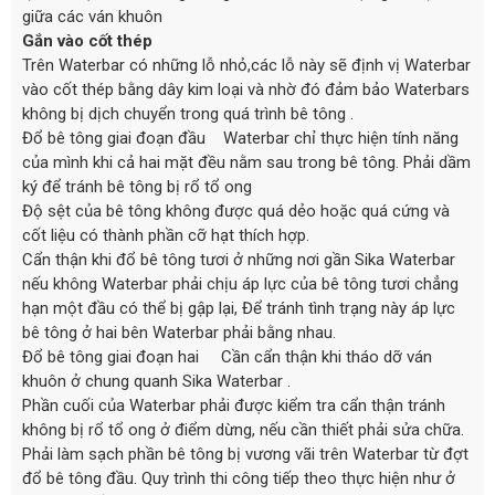
giữa các ván khuôn
Gắn vào cốt thép
Trên Waterbar có những lỗ nhỏ,các lỗ này sẽ định vị Waterbar
vào cốt thép bằng dây kim loại và nhờ đó đảm bảo Waterbars
không bị dịch chuyển trong quá trình bê tông .
Đổ bê tông giai đoạn đầu Waterbar chỉ thực hiện tính năng
của mình khi cả hai mặt đều nằm sau trong bê tông. Phải dầm
ký để tránh bê tông bị rổ tổ ong
Độ sệt của bê tông không được quá dẻo hoặc quá cứng và
cốt liệu có thành phần cỡ hạt thích hợp.
Cẩn thận khi đổ bê tông tươi ở những nơi gần Sika Waterbar
nếu không Waterbar phải chịu áp lực của bê tông tươi chẳng
hạn một đầu có thể bị gập lại, Để tránh tình trạng này áp lực
bê tông ở hai bên Waterbar phải bằng nhau.
Đổ bê tông giai đoạn hai Cần cẩn thận khi tháo dỡ ván
khuôn ở chung quanh Sika Waterbar .
Phần cuối của Waterbar phải được kiểm tra cẩn thận tránh
không bị rổ tổ ong ở điểm dừng, nếu cần thiết phải sửa chữa.
Phải làm sạch phần bê tông bị vương vãi trên Waterbar từ đợt
đổ bê tông đầu. Quy trình thi công tiếp theo thực hiện như ở