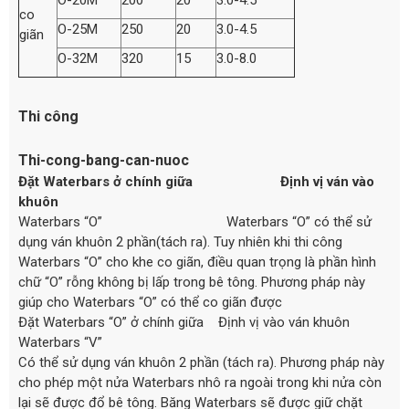
O-20M
200
20
3.0-4.5
co
O-25M
250
20
3.0-4.5
giãn
O-32M
320
15
3.0-8.0
Thi công
Thi-cong-bang-can-nuoc
Đặt Waterbars ở chính giữa Định vị ván vào
khuôn
Waterbars “O” Waterbars “O” có thể sử
dụng ván khuôn 2 phần(tách ra). Tuy nhiên khi thi công
Waterbars “O” cho khe co giãn, điều quan trọng là phần hình
chữ “O” rỗng không bị lấp trong bê tông. Phương pháp này
giúp cho Waterbars “O” có thể co giãn được
Đặt Waterbars “O” ở chính giữa Định vị vào ván khuôn
Waterbars “V”
Có thể sử dụng ván khuôn 2 phần (tách ra). Phương pháp này
cho phép một nửa Waterbars nhô ra ngoài trong khi nửa còn
lại sẽ được đổ bê tông. Băng Waterbars sẽ được giữ chặt