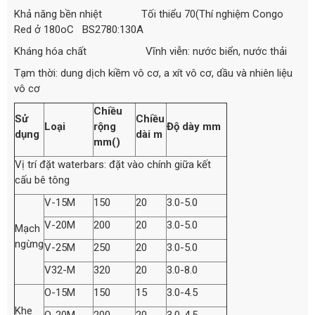
Khả năng bền nhiệt Tối thiểu 70(Thí nghiệm Congo
Red ở 180oC BS2780:130A
Kháng hóa chất Vĩnh viễn: nước biển, nước thải
Tạm thời: dung dịch kiềm vô cơ, a xít vô cơ, dầu và nhiên liệu
vô cơ
Chiều
Sử
Chiều
Loại
rộng
Độ dày mm
dụng
dài m
mm()
Vị trí đặt waterbars: đặt vào chính giữa kết
cấu bê tông
V-15M
150
20
3.0-5.0
V-20M
200
20
3.0-5.0
Mạch
ngừng
V-25M
250
20
3.0-5.0
V32-M
320
20
3.0-8.0
O-15M
150
15
3.0-4.5
Khe