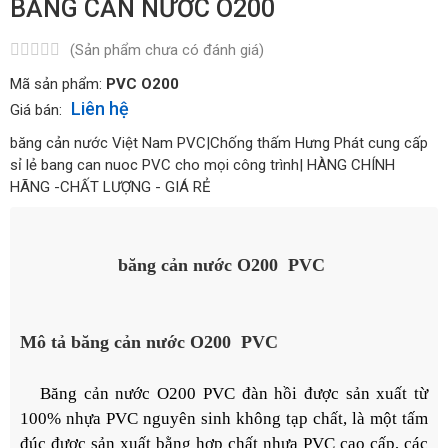
BĂNG CẢN NƯỚC O200
(Sản phẩm chưa có đánh giá)
Mã sản phẩm:
PVC O200
Liên hệ
Giá bán:
băng cản nước Việt Nam PVC|Chống thấm Hưng Phát cung cấp
sỉ lẻ bang can nuoc PVC cho mọi công trình| HÀNG CHÍNH
HÃNG -CHẤT LƯỢNG - GIÁ RẺ
băng cản nước
O200
PVC
Mô tả băng cản nước
O200
PVC
Băng cản nước O200 PVC đàn hồi được sản xuất từ
100% nhựa PVC nguyên sinh không tạp chất, là một tấm
đúc được sản xuất bằng hợp chất nhựa PVC cao cấp, các