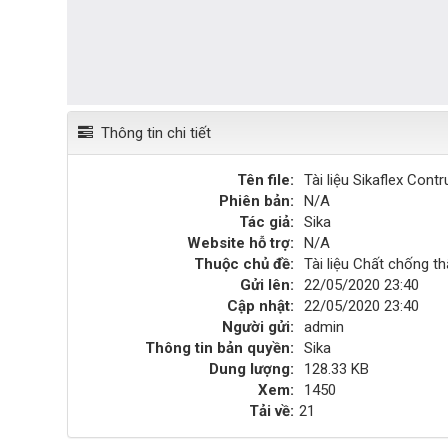
Thông tin chi tiết
Tên file:
Tài liệu Sikaflex Cont
Phiên bản:
N/A
Tác giả:
Sika
Website hỗ trợ:
N/A
Thuộc chủ đề:
Tài liệu Chất chống t
Gửi lên:
22/05/2020 23:40
Cập nhật:
22/05/2020 23:40
Người gửi:
admin
Thông tin bản quyền:
Sika
Dung lượng:
128.33 KB
Xem:
1450
Tải về:
21