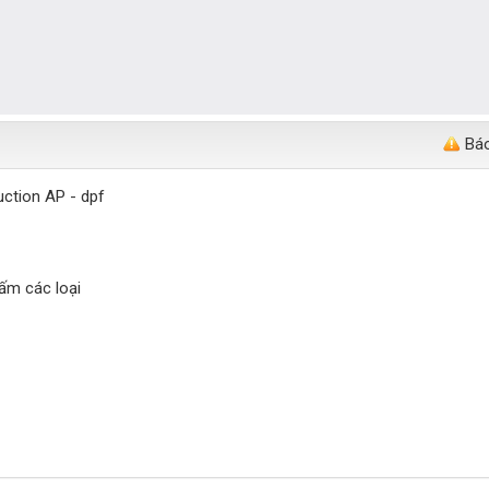
Báo
ruction AP - dpf
hấm các loại