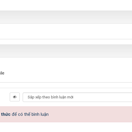
ile
 thức
để có thể bình luận