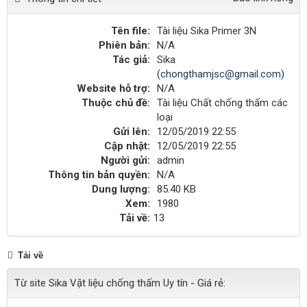
Tên file:
Tài liệu Sika Primer 3N
Phiên bản:
N/A
Tác giả:
Sika
(
chongthamjsc@gmail.com
)
Website hỗ trợ:
N/A
Thuộc chủ đề:
Tài liệu Chất chống thấm các
loại
Gửi lên:
12/05/2019 22:55
Cập nhật:
12/05/2019 22:55
Người gửi:
admin
Thông tin bản quyền:
N/A
Dung lượng:
85.40 KB
Xem:
1980
Tải về:
13
Tải về
Từ site Sika Vật liệu chống thấm Uy tín - Giá rẻ: