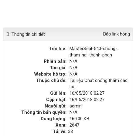
Báo link hỏng
Thông tin chi tiết
Tên file:
MasterSeal-540-chong-
tham-hai-thanh-phan
Phiên bản:
N/A
Tác giả:
N/A
Website hỗ trợ:
N/A
Thuộc chủ đề:
Tài liệu Chất chống thấm các
loại
Gửi lên:
16/05/2018 02:27
Cập nhật:
16/05/2018 02:27
Người gửi:
admin
Thông tin bản quyền:
N/A
Dung lượng:
160.00 KB
Xem:
2647
Tải về:
38