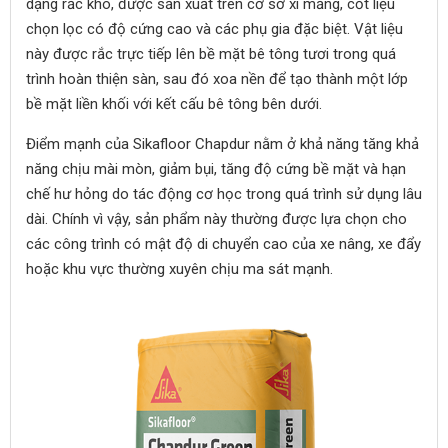
dạng rắc khô, được sản xuất trên cơ sở xi măng, cốt liệu
chọn lọc có độ cứng cao và các phụ gia đặc biệt. Vật liệu
này được rắc trực tiếp lên bề mặt bê tông tươi trong quá
trình hoàn thiện sàn, sau đó xoa nền để tạo thành một lớp
bề mặt liền khối với kết cấu bê tông bên dưới.
Điểm mạnh của Sikafloor Chapdur nằm ở khả năng tăng khả
năng chịu mài mòn, giảm bụi, tăng độ cứng bề mặt và hạn
chế hư hỏng do tác động cơ học trong quá trình sử dụng lâu
dài. Chính vì vậy, sản phẩm này thường được lựa chọn cho
các công trình có mật độ di chuyển cao của xe nâng, xe đẩy
hoặc khu vực thường xuyên chịu ma sát mạnh.