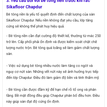
3. Yêu cầu đối với bê tông nền trước khi rắc
Sikafloor Chapdur
Bê tông nền là yếu tố quyết định đến chất lượng của sàn
Sikafloor Chapdur. Nếu nền không đạt yêu cầu, lớp tăng
cứng sẽ không thể phát huy hiệu quả.
- Bê tông nền cần đạt cường độ thiết kế, thường từ mác 250
trở lên. Cấp phối phải ổn định và được kiểm soát chặt chẽ
lượng nước trộn. Bê tông quá loãng sẽ làm giảm chất lượng
sàn.
- Việc sử dụng bê tông nhiều nước làm tăng co ngót và
nguy cơ nứt sàn. Những vết nứt này sẽ ảnh hưởng trực tiếp
đến lớp Chapdur. Điều đó làm giảm độ bền và tính thẩm mỹ.
- Bê tông cần được đầm kỹ để hạn chế rỗ tổ ong và phân
tầng. Bề mặt đồng đều giúp Chapdur phân bố đều hơn. Điều
này giúp sàn đạt độ cứng ổn định.