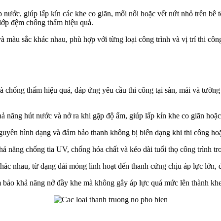
ặp nước, giúp lấp kín các khe co giãn, mối nối hoặc vết nứt nhỏ trên b
h lớp đệm chống thấm hiệu quả.
à màu sắc khác nhau, phù hợp với từng loại công trình và vị trí thi c
và chống thấm hiệu quả, đáp ứng yêu cầu thi công tại sàn, mái và tườn
hả năng hút nước và nở ra khi gặp độ ẩm, giúp lấp kín khe co giãn hoặc
guyên hình dạng và đảm bảo thanh không bị biến dạng khi thi công hoặ
ả năng chống tia UV, chống hóa chất và kéo dài tuổi thọ công trình tron
hác nhau, từ dạng dải mỏng linh hoạt đến thanh cứng chịu áp lực lớn, 
đảm bảo khả năng nở đầy khe mà không gây áp lực quá mức lên thành kh