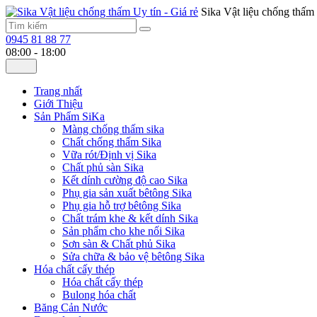
Sika Vật liệu chống thấm 
0945 81 88 77
08:00 - 18:00
Trang nhất
Giới Thiệu
Sản Phẩm SiKa
Màng chống thấm sika
Chất chống thấm Sika
Vữa rót/Định vị Sika
Chất phủ sàn Sika
Kết dính cường độ cao Sika
Phụ gia sản xuất bêtông Sika
Phụ gia hỗ trợ bêtông Sika
Chất trám khe & kết dính Sika
Sản phẩm cho khe nối Sika
Sơn sàn & Chất phủ Sika
Sửa chữa & bảo vệ bêtông Sika
Hóa chất cấy thép
Hóa chất cấy thép
Bulong hóa chất
Băng Cản Nước