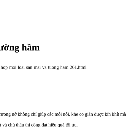
tường hầm
u-hop-moi-loai-san-mai-va-tuong-ham-261.html
rương nở không chỉ giúp các mối nối, khe co giãn được kín khít mà
 và chủ thầu thi công đạt hiệu quả tối ưu.