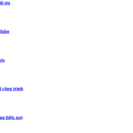
ối ưu
 thấm
 ưu
 công trình
ng hiện nay