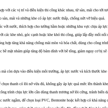
ợp với các vị trí và điều kiện thi công khác nhau, từ sàn, mái cho tới 
o sàn, mái và những khe có áp lực nước thấp, chống nứt vỡ hiệu quả.
xúc với nước, thích hợp cho tường hầm hoặc những khu vực chịu áp lực 
với các khe nhỏ, góc cạnh hoặc khe khó thi công, giúp lấp đầy mối nối
ng hợp tăng khả năng chống mài mòn và hóa chất, dùng cho công trình 
c bề mặt nhám giúp tăng độ bám dính với bê tông, giảm nguy cơ bị xê d
 mà còn dựa vào điều kiện môi trường, áp lực nước và kích thước khe 
chọn thanh có lõi nở vừa đủ, không gây áp lực quá mức lên thành khe
công trình chịu lực lớn cần dùng thanh trương nở lõi cứng, tránh biến d
oặc nước ngầm, để chọn loại PVC, Bentonite hoặc kết hợp có khả năng 