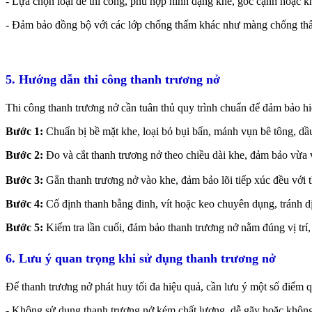
- Lựa chọn loại dễ thi công, phù hợp hình dạng khe, góc cạnh hoặc kh
- Đảm bảo đồng bộ với các lớp chống thấm khác như màng chống thấm,
5. Hướng dẫn thi công thanh trương nở
Thi công thanh trương nở cần tuân thủ quy trình chuẩn để đảm bảo h
Bước 1:
Chuẩn bị bề mặt khe, loại bỏ bụi bẩn, mảnh vụn bê tông, dầ
Bước 2:
Đo và cắt thanh trương nở theo chiều dài khe, đảm bảo vừa 
Bước 3:
Gắn thanh trương nở vào khe, đảm bảo lõi tiếp xúc đều với 
Bước 4:
Cố định thanh bằng đinh, vít hoặc keo chuyên dụng, tránh d
Bước 5:
Kiểm tra lần cuối, đảm bảo thanh trương nở nằm đúng vị trí,
6. Lưu ý quan trọng khi sử dụng thanh trương nở
Để thanh trương nở phát huy tối đa hiệu quả, cần lưu ý một số điểm q
- Không sử dụng thanh trương nở kém chất lượng, dễ gãy hoặc không đạ