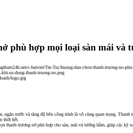
ở phù hợp mọi loại sàn mái và 
ongtham24h.net/c-baiviet/Tin-Tuc/huong-dan-chon-thanh-truong-no-ph
g-khi-su-dung-thanh-truong-no.png
loads/logo.jpg
, ngăn nước và tăng độ bền công trình là vô cùng quan trọng. Thanh t
 thời tiết.
chọn thanh trương nở phù hợp cho sàn, mái và tường hầm, giúp các kỹ sư