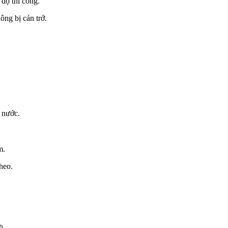
 độ thi công.
ng bị cản trở.
 nước.
m.
heo.
h.