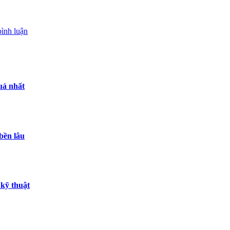
bình luận
uả nhất
bền lâu
kỹ thuật