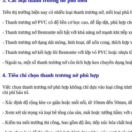
3. Các loại thanh trương nở phổ biến
Trên thị trường hiện nay có nhiều loại thanh trương nở, mỗi loại phù h
- Thanh trương nở PVC có độ bền cơ học cao, dễ lắp đặt, phù hợp ch
- Thanh trương nở Bentonite nổi bật với khả năng nở mạnh khi tiếp 
- Thanh trương nở dạng dải mỏng, linh hoạt, dễ uốn cong, thích hợp 
- Thanh trương nở kết hợp lõi Bentonite với lớp vỏ PVC hoặc nhựa tổ
- Ngoài ra, một số thanh trương nở còn tích hợp keo chuyên dụng hoặ
4. Tiêu chí chọn thanh trương nở phù hợp
Việc chọn thanh trương nở phù hợp không chỉ dựa vào loại công trình
chi phí bảo trì.
- Xác định độ rộng khe co giãn hoặc mối nối, từ 10mm đến 50mm, để 
- Xem xét tải trọng và loại bê tông của sàn, mái hoặc tường hầm; với 
- Kiểm tra môi trường thi công, bao gồm độ ẩm, tiếp xúc hóa chất h