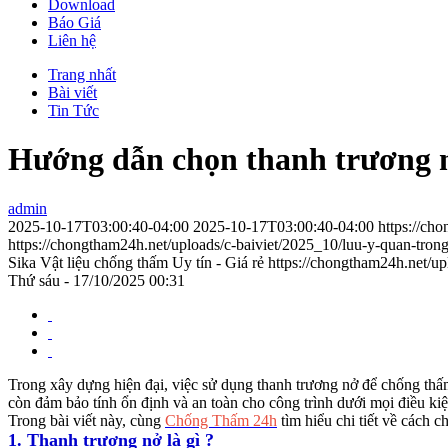
Download
Báo Giá
Liên hệ
Trang nhất
Bài viết
Tin Tức
Hướng dẫn chọn thanh trương n
admin
2025-10-17T03:00:40-04:00
2025-10-17T03:00:40-04:00
https://ch
https://chongtham24h.net/uploads/c-baiviet/2025_10/luu-y-quan-tron
Sika Vật liệu chống thấm Uy tín - Giá rẻ
https://chongtham24h.net/up
Thứ sáu - 17/10/2025 00:31
Trong xây dựng hiện đại, việc sử dụng thanh trương nở để chống thấm
còn đảm bảo tính ổn định và an toàn cho công trình dưới mọi điều kiện
Trong bài viết này, cùng
Chống Thấm 24h
tìm hiểu chi tiết về cách 
1. Thanh trương nở là gì ?