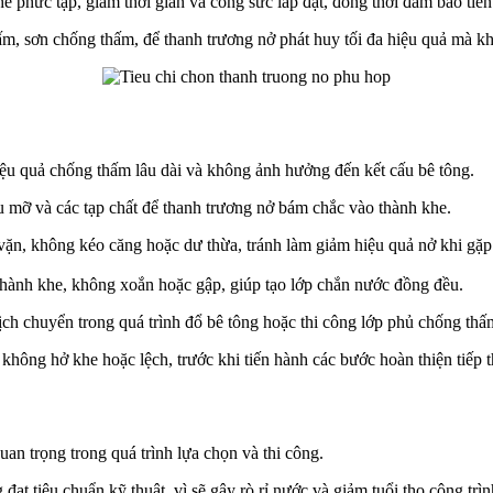
e phức tạp, giảm thời gian và công sức lắp đặt, đồng thời đảm bảo tiến
 sơn chống thấm, để thanh trương nở phát huy tối đa hiệu quả mà khô
iệu quả chống thấm lâu dài và không ảnh hưởng đến kết cấu bê tông.
u mỡ và các tạp chất để thanh trương nở bám chắc vào thành khe.
vặn, không kéo căng hoặc dư thừa, tránh làm giảm hiệu quả nở khi gặp
thành khe, không xoắn hoặc gập, giúp tạo lớp chắn nước đồng đều.
ịch chuyển trong quá trình đổ bê tông hoặc thi công lớp phủ chống thấ
 không hở khe hoặc lệch, trước khi tiến hành các bước hoàn thiện tiếp t
uan trọng trong quá trình lựa chọn và thi công.
t tiêu chuẩn kỹ thuật, vì sẽ gây rò rỉ nước và giảm tuổi thọ công trìn