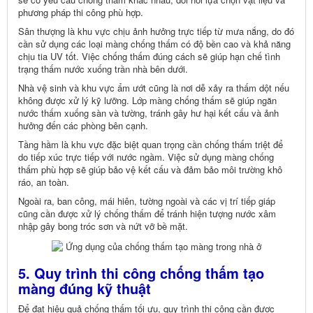
phương pháp thi công phù hợp.
Sân thượng là khu vực chịu ảnh hưởng trực tiếp từ mưa nắng, do đó
cần sử dụng các loại màng chống thấm có độ bền cao và khả năng
chịu tia UV tốt. Việc chống thấm đúng cách sẽ giúp hạn chế tình
trạng thấm nước xuống trần nhà bên dưới.
Nhà vệ sinh và khu vực ẩm ướt cũng là nơi dễ xảy ra thấm dột nếu
không được xử lý kỹ lưỡng. Lớp màng chống thấm sẽ giúp ngăn
nước thấm xuống sàn và tường, tránh gây hư hại kết cấu và ảnh
hưởng đến các phòng bên cạnh.
Tầng hầm là khu vực đặc biệt quan trọng cần chống thấm triệt để
do tiếp xúc trực tiếp với nước ngầm. Việc sử dụng màng chống
thấm phù hợp sẽ giúp bảo vệ kết cấu và đảm bảo môi trường khô
ráo, an toàn.
Ngoài ra, ban công, mái hiên, tường ngoài và các vị trí tiếp giáp
cũng cần được xử lý chống thấm để tránh hiện tượng nước xâm
nhập gây bong tróc sơn và nứt vỡ bề mặt.
5. Quy trình thi công chống thấm tạo
màng đúng kỹ thuật
Để đạt hiệu quả chống thấm tối ưu, quy trình thi công cần được