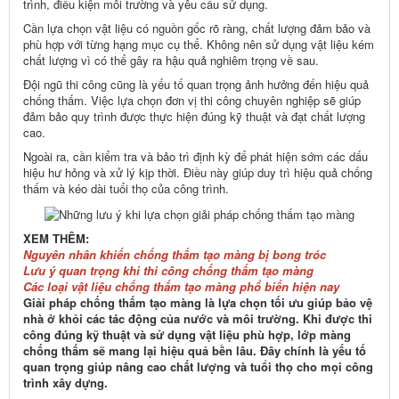
trình, điều kiện môi trường và yêu cầu sử dụng.
Cần lựa chọn vật liệu có nguồn gốc rõ ràng, chất lượng đảm bảo và
phù hợp với từng hạng mục cụ thể. Không nên sử dụng vật liệu kém
chất lượng vì có thể gây ra hậu quả nghiêm trọng về sau.
Đội ngũ thi công cũng là yếu tố quan trọng ảnh hưởng đến hiệu quả
chống thấm. Việc lựa chọn đơn vị thi công chuyên nghiệp sẽ giúp
đảm bảo quy trình được thực hiện đúng kỹ thuật và đạt chất lượng
cao.
Ngoài ra, cần kiểm tra và bảo trì định kỳ để phát hiện sớm các dấu
hiệu hư hỏng và xử lý kịp thời. Điều này giúp duy trì hiệu quả chống
thấm và kéo dài tuổi thọ của công trình.
XEM THÊM:
Nguyên nhân khiến chống thấm tạo màng bị bong tróc
Lưu ý quan trọng khi thi công chống thấm tạo màng
Các loại vật liệu chống thấm tạo màng phổ biến hiện nay
Giải pháp chống thấm tạo màng là lựa chọn tối ưu giúp bảo vệ
nhà ở khỏi các tác động của nước và môi trường. Khi được thi
công đúng kỹ thuật và sử dụng vật liệu phù hợp, lớp màng
chống thấm sẽ mang lại hiệu quả bền lâu. Đây chính là yếu tố
quan trọng giúp nâng cao chất lượng và tuổi thọ cho mọi công
trình xây dựng.