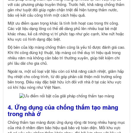
với các phương pháp truyền thống. Trước hết, khả năng chống thấm
gần như tuyệt đối giúp ngăn chặn triệt để hiện tượng thấm nước,
bảo vệ kết cấu công trình một cách hiệu quả.
Một ưu điểm quan trọng khác là tính linh hoạt cao trong thi công.
Các vật liệu dạng lỏng có thể dễ dàng phủ lên nhiều loại bề mặt
khác nhau, kể cả những vị trí phức tạp như góc cạnh, khe nứt hoặc
khu vực có hình dạng đặc biệt.
Độ bền của lớp màng chống thấm cũng là yếu tố được đánh giá cao.
Khi thi công đúng kỹ thuật, lớp màng có thể duy trì hiệu quả trong
nhiều năm mà không cần bảo trì thường xuyên, giúp tiết kiệm chi
phí lâu dài cho gia chủ.
Ngoài ra, một số loại vật liệu còn có khả năng cách nhiệt, giảm hấp
thụ nhiệt cho công trình, từ đó góp phần cải thiện môi trường sống
bên trong. Điều này đặc biệt hữu ích đối với nhà ở tại các khu vực
có khí hậu nóng như Việt Nam.
4. Ứng dụng của chống thấm tạo màng
trong nhà ở
Chống thấm tạo màng được ứng dụng rộng rãi trong nhiều hạng mục
của nhà ở nhằm đảm bảo hiệu quả bảo vệ toàn diện. Mỗi khu vực
sẽ có yêu cầu chống thấm khác nhau, đòi hỏi lựa chọn vật liệu và