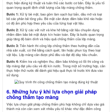
thực hiện đúng kỹ thuật và tuân thủ các bước cơ bản. Đây là yếu tố
quan trọng quyết định chất lượng của lớp màng chống thấm.
Bước 1:
Xử lý bề mặt, bao gồm làm sạch bụi bẩn, dầu mỡ và loại
bỏ các phần bê tông yếu. Bề mặt cần được đảm bảo khô ráo hoặc
có độ ẩm phù hợp theo yêu cầu của từng loại vật liệu.
Bước 2:
Xử lý các vết nứt và khe hở bằng vật liệu chuyên dụng
nhằm đảm bảo bề mặt được kín hoàn toàn. Đây là bước quan trọng
giúp tăng độ bám dính và hiệu quả chống thấm của lớp màng.
Bước 3:
Tiến hành thi công lớp chống thấm theo hướng dẫn của
nhà sản xuất, có thể bằng cách quét, lăn hoặc phun tùy theo loại
vật liệu. Lớp màng cần được phủ đều và đạt độ dày tiêu chuẩn.
Bước 4:
Kiểm tra và nghiệm thu, đảm bảo không có lỗi thi công và
lớp màng đạt yêu cầu về độ kín nước. Trong một số trường hợp, cần
thực hiện thử nước để đánh giá hiệu quả thực tế trước khi đưa vào
sử dụng.
6. Những lưu ý khi lựa chọn giải pháp
chống thấm tạo màng
Việc lựa chọn giải pháp chống thấm phù hợp không chỉ dựa vào giá
thành mà còn cần xem xét nhiều yếu tố khác như đặc điểm công