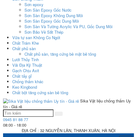
Sơn epoxy
Sơn Sàn Epoxy Gốc Nước
Sơn Sàn Epoxy Không Dung Môi
Sơn Sàn Epoxy Gốc Dung Môi
Sơn Sàn Và Tường Acrylic Và PU, Gốc Dung Môi
Sơn Bảo Về Sắt Thép
Vữa tự san Không Co Ngót
Chất Trám Khe
Chất phủ sàn
Chất phủ sàn, tăng cứng bề mặt bê tông
Lưới Thủy Tinh
Vải Địa Kỹ Thuật
Gạch Chịu Axit
Chất tẩy gỉ
Chống thấm khác
Keo Kingbond
Chất bột tăng cứng sàn bê tông
Sika Vật liệu chống thấm Uy
tín - Giá rẻ
0945 81 88 77
08:00 - 18:00
ĐỊA CHỈ : 32 NGUYỄN LÂN, THANH XUÂN, HÀ NỘI