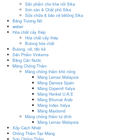
Sản phẩm cho khe nối Sika
Sơn sàn & Chất phủ Sika
Sửa chữa & bảo vệ bêtông Sika
Băng Trương Nở
weber
Hóa chất cấy thép
Hóa chất cấy thép
Bulong hóa chất
Bulong, nở, tắc kê
Sản Phẩm Vinkems
Băng Cản Nước
Màng Chống Thấm
Màng chống thấm khò nóng
Màng Lemax Malaysia
Màng Danosa Spain
Màng Copernit Italya
Màng Henkel U.A.E
Màng Bitumat Arab
Màng Index Italya
Màng Maxbond
Màng chống thấm tự dính
Màng Lemax Malaysia
Xốp Cách Nhiệt
Chống Thấm Tạo Màng
Sơn Chống Thấm