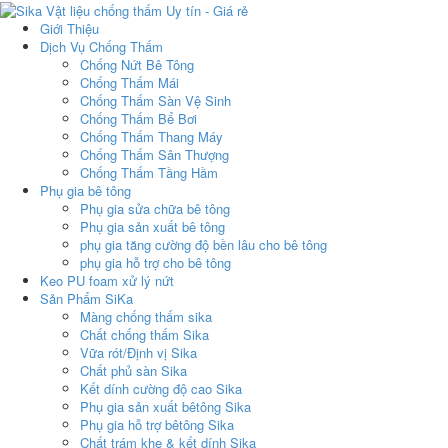
Giới Thiệu
Dịch Vụ Chống Thấm
Chống Nứt Bê Tông
Chống Thấm Mái
Chống Thấm Sàn Vệ Sinh
Chống Thấm Bể Bơi
Chống Thấm Thang Máy
Chống Thấm Sân Thượng
Chống Thấm Tầng Hầm
Phụ gia bê tông
Phụ gia sửa chữa bê tông
Phụ gia sản xuất bê tông
phụ gia tăng cường độ bền lâu cho bê tông
phụ gia hỗ trợ cho bê tông
Keo PU foam xử lý nứt
Sản Phẩm SiKa
Màng chống thấm sika
Chất chống thấm Sika
Vữa rót/Định vị Sika
Chất phủ sàn Sika
Kết dính cường độ cao Sika
Phụ gia sản xuất bêtông Sika
Phụ gia hỗ trợ bêtông Sika
Chất trám khe & kết dính Sika