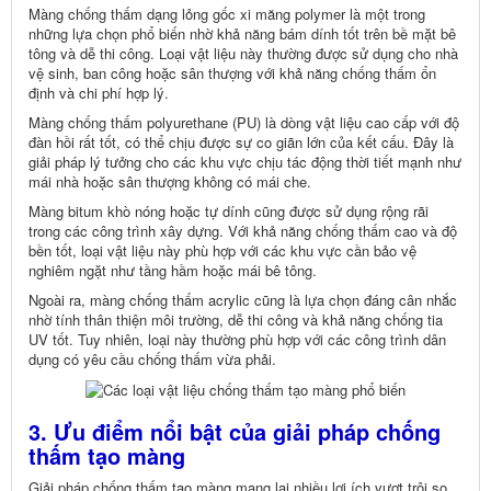
Màng chống thấm dạng lỏng gốc xi măng polymer là một trong
những lựa chọn phổ biến nhờ khả năng bám dính tốt trên bề mặt bê
tông và dễ thi công. Loại vật liệu này thường được sử dụng cho nhà
vệ sinh, ban công hoặc sân thượng với khả năng chống thấm ổn
định và chi phí hợp lý.
Màng chống thấm polyurethane (PU) là dòng vật liệu cao cấp với độ
đàn hồi rất tốt, có thể chịu được sự co giãn lớn của kết cấu. Đây là
giải pháp lý tưởng cho các khu vực chịu tác động thời tiết mạnh như
mái nhà hoặc sân thượng không có mái che.
Màng bitum khò nóng hoặc tự dính cũng được sử dụng rộng rãi
trong các công trình xây dựng. Với khả năng chống thấm cao và độ
bền tốt, loại vật liệu này phù hợp với các khu vực cần bảo vệ
nghiêm ngặt như tầng hầm hoặc mái bê tông.
Ngoài ra, màng chống thấm acrylic cũng là lựa chọn đáng cân nhắc
nhờ tính thân thiện môi trường, dễ thi công và khả năng chống tia
UV tốt. Tuy nhiên, loại này thường phù hợp với các công trình dân
dụng có yêu cầu chống thấm vừa phải.
3. Ưu điểm nổi bật của giải pháp chống
thấm tạo màng
Giải pháp chống thấm tạo màng mang lại nhiều lợi ích vượt trội so