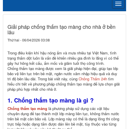
Giải pháp chống thấm tạo màng cho nhà ở bền
lâu
Thứ hai - 06/04/2026 03:08
Trong điều kiện khí hậu nóng ẩm và mưa nhiều tại Việt Nam, tình
trạng thấm dột luôn là vấn đề khiến nhiều gia đình lo lắng vì có thể
gây hư hỏng kết cấu, ẩm mốc và giảm tuổi thọ công trình.
Chống thấm tạo màng được xem là giải pháp hiện đại, giúp tạo lớp
bảo vệ liên tục trên bề mặt, ngăn nước xâm nhập hiệu quả và duy
trì độ bền lâu dài. Trong bài viết này, cùng
Chống Thấm 24h
tìm
hiểu chi tiết về phương pháp chống thấm tạo màng để lựa chọn giải
pháp phù hợp nhất cho nhà ở.
1. Chống thấm tạo màng là gì ?
Chống thấm tạo màng
là phương pháp sử dụng các vật liệu
chuyên dụng để tạo thành một lớp màng liên tục, không thấm nước
trên bề mặt cần bảo vệ. Lớp màng này có thể là dạng lỏng thi công
trực tiếp hoặc dạng tấm được dán lên bề mặt, tùy thuộc vào từng