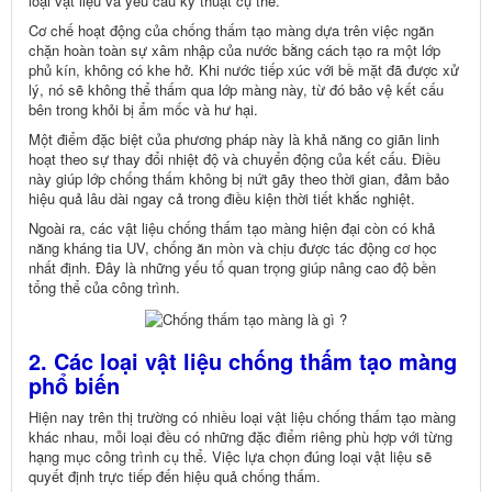
loại vật liệu và yêu cầu kỹ thuật cụ thể.
Cơ chế hoạt động của chống thấm tạo màng dựa trên việc ngăn
chặn hoàn toàn sự xâm nhập của nước bằng cách tạo ra một lớp
phủ kín, không có khe hở. Khi nước tiếp xúc với bề mặt đã được xử
lý, nó sẽ không thể thấm qua lớp màng này, từ đó bảo vệ kết cấu
bên trong khỏi bị ẩm mốc và hư hại.
Một điểm đặc biệt của phương pháp này là khả năng co giãn linh
hoạt theo sự thay đổi nhiệt độ và chuyển động của kết cấu. Điều
này giúp lớp chống thấm không bị nứt gãy theo thời gian, đảm bảo
hiệu quả lâu dài ngay cả trong điều kiện thời tiết khắc nghiệt.
Ngoài ra, các vật liệu chống thấm tạo màng hiện đại còn có khả
năng kháng tia UV, chống ăn mòn và chịu được tác động cơ học
nhất định. Đây là những yếu tố quan trọng giúp nâng cao độ bền
tổng thể của công trình.
2. Các loại vật liệu chống thấm tạo màng
phổ biến
Hiện nay trên thị trường có nhiều loại vật liệu chống thấm tạo màng
khác nhau, mỗi loại đều có những đặc điểm riêng phù hợp với từng
hạng mục công trình cụ thể. Việc lựa chọn đúng loại vật liệu sẽ
quyết định trực tiếp đến hiệu quả chống thấm.