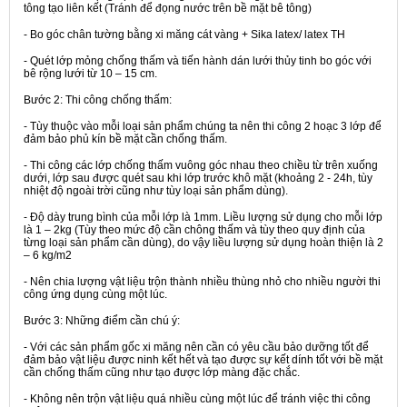
tông tạo liên kết (Tránh để đọng nước trên bề mặt bê tông)
- Bo góc chân tường bằng xi măng cát vàng + Sika latex/ latex TH
- Quét lớp mỏng chống thấm và tiến hành dán lưới thủy tinh bo góc với
bê rộng lưới từ 10 – 15 cm.
Bước 2:
Thi công chống thấm:
- Tùy thuộc vào mỗi loại sản phẩm chúng ta nên thi công 2 hoạc 3 lớp để
đảm bảo phủ kín bề mặt cần chống thấm.
- Thi công các lớp chống thấm vuông góc nhau theo chiều từ trên xuống
dưới, lớp sau được quét sau khi lớp trước khô mặt (khoảng 2 - 24h, tùy
nhiệt độ ngoài trời cũng như tùy loại sản phẩm dùng).
- Độ dày trung bình của mỗi lớp là 1mm. Liều lượng sử dụng cho mỗi lớp
là 1 – 2kg (Tùy theo mức độ cần chông thấm và tùy theo quy định của
từng loại sản phẩm cần dùng), do vậy liều lượng sử dụng hoàn thiện là 2
– 6 kg/m2
- Nên chia lượng vật liệu trộn thành nhiều thùng nhỏ cho nhiều người thi
công ứng dụng cùng một lúc.
Bước 3:
Những điểm cần chú ý:
- Với các sản phẩm gốc xi măng nên cần có yêu cầu bảo dưỡng tốt để
đảm bảo vật liệu được ninh kết hết và tạo được sự kết dính tốt với bề mặt
cần chống thấm cũng như tạo được lớp màng đặc chắc.
- Không nên trộn vật liệu quá nhiều cùng một lúc để tránh việc thi công