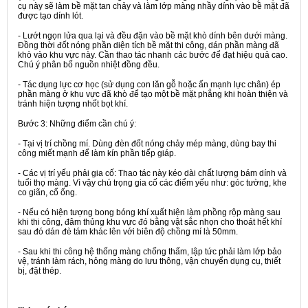
cụ này sẽ làm bề mặt tan chảy và làm lớp màng nhầy dính vào bề mặt đã
được tạo dính lót.
- Lướt ngọn lửa qua lại và đều đặn vào bề mặt khò dính bên dưới màng.
Đồng thời đốt nóng phần diện tích bề mặt thi công, dán phần màng đã
khò vào khu vực này. Cần thao tác nhanh các bước để đạt hiệu quả cao.
Chú ý phân bố nguồn nhiệt đồng đều.
- Tác dụng lực cơ học (sử dụng con lăn gỗ hoặc ấn mạnh lực chân) ép
phần màng ở khu vực đã khò để tạo một bề mặt phẳng khi hoàn thiện và
tránh hiện tượng nhốt bọt khí.
Bước 3:
Những điểm cần chú ý:
- Tại vị trí chồng mí. Dùng đèn đốt nóng chảy mép màng, dùng bay thi
công miết mạnh để làm kín phần tiếp giáp.
- Các vị trí yếu phải gia cố: Thao tác này kéo dài chất lượng bám dính và
tuổi thọ màng. Vì vậy chú trọng gia cố các điểm yếu như: góc tường, khe
co giãn, cổ ống.
- Nếu có hiện tượng bong bóng khí xuất hiện làm phồng rộp màng sau
khi thi công, đâm thủng khu vực đó bằng vật sắc nhọn cho thoát hết khí
sau đó dán đè tám khác lên với biên độ chồng mí là 50mm.
- Sau khi thi công hệ thống màng chống thấm, lập tức phải làm lớp bảo
vệ, tránh làm rách, hỏng màng do lưu thông, vận chuyển dụng cụ, thiết
bị, đặt thép.