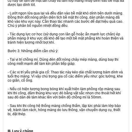
cụ này sẽ làm bề mặt tan chảy và làm lớp màng nhầy dính vào bề mặt đã
được tạo dính lót.
- Lướt ngọn lửa qua lại và đều đặn vào bề mặt khò dính bên dưới màng.
Đồng thời đốt nóng phần diện tích bề mặt thi công, dán phần màng đã
khò vào khu vực này. Cần thao tác nhanh các bước để đạt hiệu quả cao.
Chú ý phân bố nguồn nhiệt đồng đều.
- Tác dụng lực cơ học (sử dụng con lăn gỗ hoặc ấn mạnh lực chân) ép
phần màng ở khu vực đã khò để tạo một bề mặt phẳng khi hoàn thiện và
tránh hiện tượng nhốt bọt khí.
Bước 3:
Những điểm cần chú ý:
- Tại vị trí chồng mí. Dùng đèn đốt nóng chảy mép màng, dùng bay thi
công miết mạnh để làm kín phần tiếp giáp.
- Các vị trí yếu phải gia cố: Thao tác này kéo dài chất lượng bám dính và
tuổi thọ màng. Vì vậy chú trọng gia cố các điểm yếu như: góc tường, khe
co giãn, cổ ống.
- Nếu có hiện tượng bong bóng khí xuất hiện làm phồng rộp màng sau
khi thi công, đâm thủng khu vực đó bằng vật sắc nhọn cho thoát hết khí
sau đó dán đè tám khác lên với biên độ chồng mí là 50mm.
- Sau khi thi công hệ thống màng chống thấm, lập tức phải làm lớp bảo
vệ, tránh làm rách, hỏng màng do lưu thông, vận chuyển dụng cụ, thiết
bị, đặt thép.
III. Lưu ý chúng