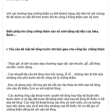
Với các trường hợp chống thấm cụ thể khách hàng cần liên hệ với chúng
tôi để được tư vấn tốt hơn trước khi thi công.
Chống thấm sàn vệ sinh
Biện pháp thi công chống thấm sàn vệ sinh bằng vật liệu của Sika,
Basf….
I. Yêu cầu bề mặt bê tông trước khi bàn giao cho công tác chống thấm
- Tháo gỡ, di dời và dọn dẹp chướng ngại vật: ván khuôn, gỗ, sắt thép,
xà bần, nước đọng…
- Các khuyết tật của bê tông như hốc bọng, lỗ rỗ… không nên tô trét vữa
ximăng che phủ trước khi thi công xử lý chống thấm.
- Đục và dùng máy cắt hay gió đá cắt các râu thép dư trên sàn bê tông
cho sâu tối thiểu 2cm so với mặt bê tông.
- Các đường ống cấp thoát nước xuyên bê tông hay hộp kỹ thuật nên
được định vị và lắp đặt hoàn tất bằng trám vữa hay bê tông tối thiểu ½ bề
dày bê tông. Các hộp kỹ thuật trong các khu vệ sinh (nếu có) và tường
bao nên được xây và tô trát vữa ximăng cao tối thiểu 30 cm để gia cố
chống thấm đồng bộ với sàn bê tông.