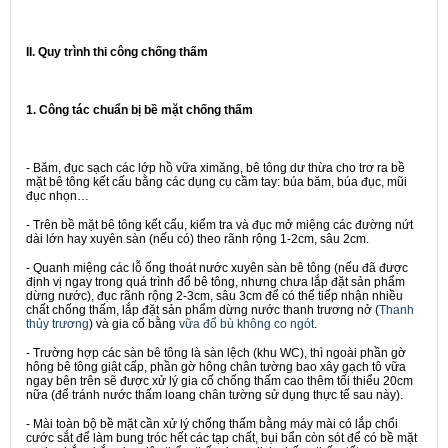
II. Quy trình thi công chống thấm
1. Công tác chuẩn bị bề mặt chống thấm
- Băm, đục sạch các lớp hồ vữa ximăng, bê tông dư thừa cho trơ ra bề
mặt bê tông kết cấu bằng các dụng cụ cầm tay: búa băm, búa đục, mũi
đục nhọn…
- Trên bề mặt bê tông kết cấu, kiểm tra và đục mở miệng các đường nứt
dài lớn hay xuyên sàn (nếu có) theo rãnh rộng 1-2cm, sâu 2cm.
- Quanh miệng các lỗ ống thoát nước xuyên sàn bê tông (nếu đã được
định vị ngay trong quá trình đổ bê tông, nhưng chưa lắp đặt sản phẩm
dừng nước), đục rãnh rộng 2-3cm, sâu 3cm để có thể tiếp nhận nhiều
chất chống thấm, lắp đặt sản phẩm dừng nước thanh trương nở (
Thanh
thủy trương
) và gia cố bằng
vữa đổ bù không co ngót
.
- Trường hợp các sàn bê tông là sàn lệch (khu WC), thì ngoài phần gờ
hông bê tông giật cấp, phần gờ hông chân tường bao xây gạch tô vữa
ngay bên trên sẽ được xử lý gia cố chống thấm cao thêm tối thiểu 20cm
nữa (để tránh nước thấm loang chân tường sử dụng thực tế sau này).
- Mài toàn bộ bề mặt cần xử lý chống thấm bằng máy mài có lắp chổi
cước sắt để làm bung tróc hết các tạp chất, bụi bẩn còn sót để có bề mặt