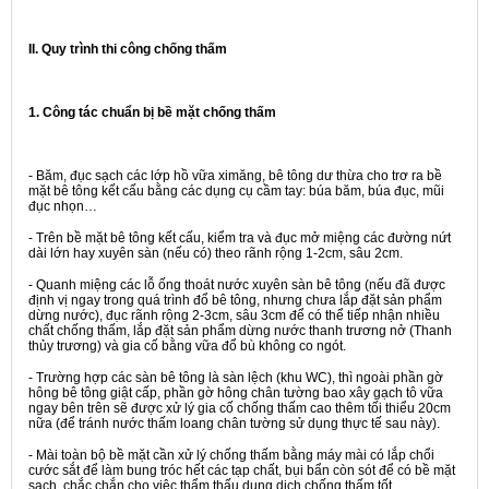
II. Quy trình thi công chống thấm
1. Công tác chuẩn bị bề mặt chống thấm
- Băm, đục sạch các lớp hồ vữa ximăng, bê tông dư thừa cho trơ ra bề
mặt bê tông kết cấu bằng các dụng cụ cầm tay: búa băm, búa đục, mũi
đục nhọn…
- Trên bề mặt bê tông kết cấu, kiểm tra và đục mở miệng các đường nứt
dài lớn hay xuyên sàn (nếu có) theo rãnh rộng 1-2cm, sâu 2cm.
- Quanh miệng các lỗ ống thoát nước xuyên sàn bê tông (nếu đã được
định vị ngay trong quá trình đổ bê tông, nhưng chưa lắp đặt sản phẩm
dừng nước), đục rãnh rộng 2-3cm, sâu 3cm để có thể tiếp nhận nhiều
chất chống thấm, lắp đặt sản phẩm dừng nước thanh trương nở (Thanh
thủy trương) và gia cố bằng vữa đổ bù không co ngót.
- Trường hợp các sàn bê tông là sàn lệch (khu WC), thì ngoài phần gờ
hông bê tông giật cấp, phần gờ hông chân tường bao xây gạch tô vữa
ngay bên trên sẽ được xử lý gia cố chống thấm cao thêm tối thiểu 20cm
nữa (để tránh nước thấm loang chân tường sử dụng thực tế sau này).
- Mài toàn bộ bề mặt cần xử lý chống thấm bằng máy mài có lắp chổi
cước sắt để làm bung tróc hết các tạp chất, bụi bẩn còn sót để có bề mặt
sạch, chắc chắn cho việc thẩm thấu dung dịch chống thấm tốt.