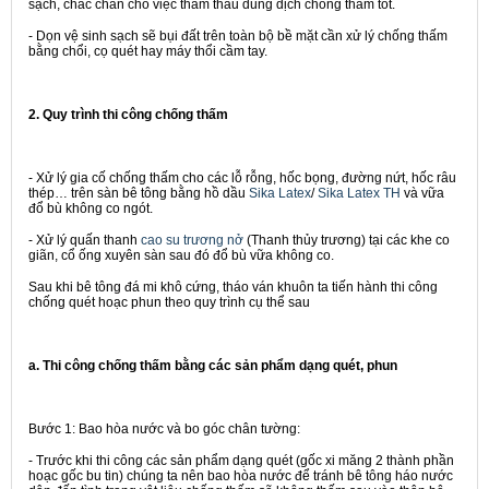
sạch, chắc chắn cho việc thẩm thấu dung dịch chống thấm tốt.
- Dọn vệ sinh sạch sẽ bụi đất trên toàn bộ bề mặt cần xử lý chống thấm
bằng chổi, cọ quét hay máy thổi cầm tay.
2. Quy trình thi công chống thấm
- Xử lý gia cố chống thấm cho các lỗ rỗng, hốc bọng, đường nứt, hốc râu
thép… trên sàn bê tông bằng hồ dầu
Sika Latex
/
Sika Latex TH
và vữa
đổ bù không co ngót.
- Xử lý quấn thanh
cao su trương nở
(Thanh thủy trương) tại các khe co
giãn, cổ ống xuyên sàn sau đó đổ bù vữa không co.
Sau khi bê tông đá mi khô cứng, tháo ván khuôn ta tiến hành thi công
chống quét hoạc phun theo quy trình cụ thể sau
a. Thi công chống thấm bằng các sản phẩm dạng quét, phun
Bước 1:
Bao hòa nước và bo góc chân tường:
- Trước khi thi công các sản phẩm dạng quét (gốc xi măng 2 thành phần
hoạc gốc bu tin) chúng ta nên bao hòa nước để tránh bê tông háo nước