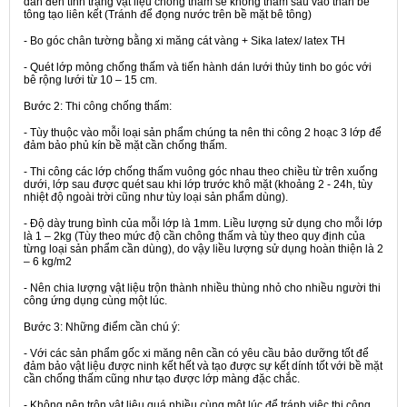
dân đến tình trạng vật liệu chống thấm sẽ không thấm sau vào thân bê
tông tạo liên kết (Tránh để đọng nước trên bề mặt bê tông)
- Bo góc chân tường bằng xi măng cát vàng + Sika latex/ latex TH
- Quét lớp mỏng chống thấm và tiến hành dán lưới thủy tinh bo góc với
bê rộng lưới từ 10 – 15 cm.
Bước 2:
Thi công chống thấm:
- Tùy thuộc vào mỗi loại sản phẩm chúng ta nên thi công 2 hoạc 3 lớp để
đảm bảo phủ kín bề mặt cần chống thấm.
- Thi công các lớp chống thấm vuông góc nhau theo chiều từ trên xuống
dưới, lớp sau được quét sau khi lớp trước khô mặt (khoảng 2 - 24h, tùy
nhiệt độ ngoài trời cũng như tùy loại sản phẩm dùng).
- Độ dày trung bình của mỗi lớp là 1mm. Liều lượng sử dụng cho mỗi lớp
là 1 – 2kg (Tùy theo mức độ cần chông thấm và tùy theo quy định của
từng loại sản phẩm cần dùng), do vậy liều lượng sử dụng hoàn thiện là 2
– 6 kg/m2
- Nên chia lượng vật liệu trộn thành nhiều thùng nhỏ cho nhiều người thi
công ứng dụng cùng một lúc.
Bước 3:
Những điểm cần chú ý:
- Với các sản phẩm gốc xi măng nên cần có yêu cầu bảo dưỡng tốt để
đảm bảo vật liệu được ninh kết hết và tạo được sự kết dính tốt với bề mặt
cần chống thấm cũng như tạo được lớp màng đặc chắc.
- Không nên trộn vật liệu quá nhiều cùng một lúc để tránh việc thi công