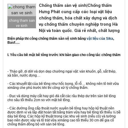
Chống thấm sàn vệ sinh|Chống thấm
Hưng Phát cung cấp các loại vật liệu
chống thấm, hóa chất xây dựng và dịch
chong tham san
vụ chống thấm chuyên nghiệp trong Hà
ve sinh
Nội và toàn quốc. Giá rẻ nhất, chất lượng
Biện pháp thi công chống thấm sàn vệ sinh bằng
vật liệu của Sika
,
Basf….
I. Yêu cầu bề mặt bê tông trước khi bàn giao cho công tác chống thấm
- Tháo gỡ, di dời và dọn dẹp chướng ngại vật: ván khuôn, gỗ, sắt thép,
xà bần, nước đọng…
- Các khuyết tật của bê tông như hốc bọng, lỗ rỗ… không nên tô trét vữa
ximăng che phủ trước khi thi công xử lý chống thấm.
- Đục và dùng máy cắt hay gió đá cắt các râu thép dư trên sàn bê tông
cho sâu tối thiểu 2cm so với mặt bê tông.
- Các đường ống cấp thoát nước xuyên bê tông hay hộp kỹ thuật nên
được định vị và lắp đặt hoàn tất bằng trám vữa hay bê tông tối thiểu ½ bề
dày bê tông. Các hộp kỹ thuật trong các khu vệ sinh (nếu có) và tường
bao nên được xây và tô trát vữa ximăng cao tối thiểu 30 cm để gia cố
chống thấm đồng bộ với sàn bê tông.