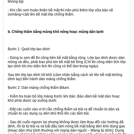
không kịp
- Khi cần sơn hoàn thiện bề mặt thì nên phủ thêm lớp vữa bảo vệ
(ximăng+cát) lên bề mặt lớp chống thấm.
b. Chống thấm bằng màng khò nóng hoạc màng dán lạnh
Bước 1:
Quét lớp tạo dính:
- Dùng lu sơn để thi công trên bề mặt bằng rộng. Lớp tạo dính được dàn
mỏng và đều, phải bao phủ kín bề mặt bê tông (Chỉ thi công diện tích lớp
tạo dính lót cho diện tích thi công có thể làm trong ngày).
Sau khi lớp tạo dính lót khô (cảm nhận bằng cách sờ lên bề mặt không
dính tay) tiến hành dán màng chống thấm.
Bước 2:
Dán màng chống thấm Bitum:
- Kiểm tra toàn bộ lớp màng trước khi dán. Bảo đảm bề mặt dán hoạc
khò phải được úp xuống dưới.
- Đặt các cuộn vào vị trí cần chống thấm và trải ra để chuẩn bị dán và
chuẩn bị các dụng cụ đèn khò thổi lên các tấm trải.
- Sau đó cuốn ngược lại nhưng không được làm thay đổi các hướng đã
định, rồi từ từ trải ra và bắt đầu làm nóng bề mặt bằng đèn khò dùng gas
(Hoạc dán như bình thường với mạng dán nguôi – Màng tự dính). Dụng