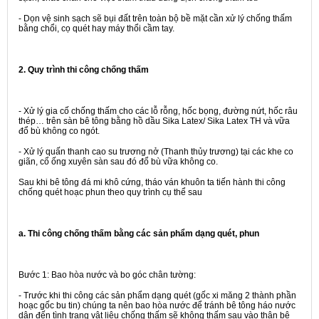
- Dọn vệ sinh sạch sẽ bụi đất trên toàn bộ bề mặt cần xử lý chống thấm
bằng chổi, cọ quét hay máy thổi cầm tay.
2. Quy trình thi công chống thấm
- Xử lý gia cố chống thấm cho các lỗ rỗng, hốc bọng, đường nứt, hốc râu
thép… trên sàn bê tông bằng hồ dầu Sika Latex/ Sika Latex TH và vữa
đổ bù không co ngót.
- Xử lý quấn thanh cao su trương nở (Thanh thủy trương) tại các khe co
giãn, cổ ống xuyên sàn sau đó đổ bù vữa không co.
Sau khi bê tông đá mi khô cứng, tháo ván khuôn ta tiến hành thi công
chống quét hoạc phun theo quy trình cụ thể sau
a. Thi công chống thấm bằng các sản phẩm dạng quét, phun
Bước 1:
Bao hòa nước và bo góc chân tường:
- Trước khi thi công các sản phẩm dạng quét (gốc xi măng 2 thành phần
hoạc gốc bu tin) chúng ta nên bao hòa nước để tránh bê tông háo nước
dân đến tình trạng vật liệu chống thấm sẽ không thấm sau vào thân bê