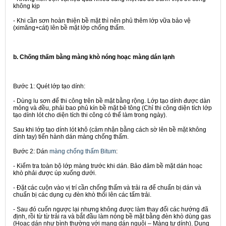
không kịp
- Khi cần sơn hoàn thiện bề mặt thì nên phủ thêm lớp vữa bảo vệ
(ximăng+cát) lên bề mặt lớp chống thấm.
b. Chống thấm bằng màng khò nóng hoạc màng dán lạnh
Bước 1:
Quét lớp tạo dính:
- Dùng lu sơn để thi công trên bề mặt bằng rộng. Lớp tạo dính được dàn
mỏng và đều, phải bao phủ kín bề mặt bê tông (Chỉ thi công diện tích lớp
tạo dính lót cho diện tích thi công có thể làm trong ngày).
Sau khi lớp tạo dính lót khô (cảm nhận bằng cách sờ lên bề mặt không
dính tay) tiến hành dán màng chống thấm.
Bước 2:
Dán
màng chống thấm Bitum
:
- Kiểm tra toàn bộ lớp màng trước khi dán. Bảo đảm bề mặt dán hoạc
khò phải được úp xuống dưới.
- Đặt các cuộn vào vị trí cần chống thấm và trải ra để chuẩn bị dán và
chuẩn bị các dụng cụ đèn khò thổi lên các tấm trải.
- Sau đó cuốn ngược lại nhưng không được làm thay đổi các hướng đã
định, rồi từ từ trải ra và bắt đầu làm nóng bề mặt bằng đèn khò dùng gas
(Hoạc dán như bình thường với mạng dán nguôi – Màng tự dính). Dụng